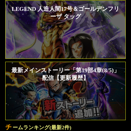
LEGEND 人造人間17号＆ゴールデンフリ
ーザ タッグ
最新メインストーリー「第19部4章(8/5)」
配信【更新履歴】
チ
ームランキング(最新2件)