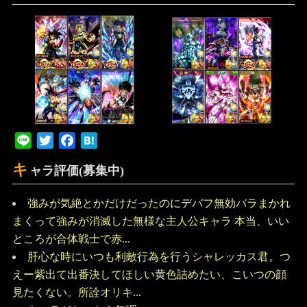
Line
Twitter
Facebook
Hatena
キ
ャラ評価(募集中)
強みが気絶とかだけだったのにデバフ無効バラまかれ
まくって強みが消滅した無様な主人公キャラ 本当、いい
ところが合体戦士で赤...
肝心な時にいつも利敵行為を行うシャレッカス君。つ
えー紫出て出番決してほしい黄色詰めたい、こいつの顔
見たくない。所詮オリキ...