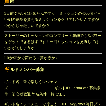
質
問
5日前ぐらいに始めたんですが、ミッションの4000個ぐら
い刻の結晶を貰えるミッションをクリアしたいんですが
今からじゃ厳しいですか？
ストーリーのミッションのコンプリート報酬でもZパワー
をゲットできるはずです！一回ミッションを見直しては
いかがでしょうか
LRかSPかで変わる（黄か赤か）
ギ
ルドメンバー募集
ギルド名 皆で楽しくレジェン
ズ ギルドID c2nm3thn 募集条
件 初心者歓迎 除名条件 特に無し
ギルド名：ジコチューで行こう！ ID：bvyybmef 毎日プレ