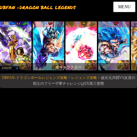
DBFAN -DRAGON BALL LEGENDS
MENU
LR
UL
UL
UL
全キャラクター
DBFAN-ドラゴンボールレジェンズ攻略
>
レジェンズ攻略
>
超次元共闘VS反逆の
戦士のフリーザ軍チャレンジはEX第三形態