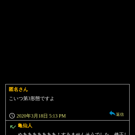
匿名さん
よ
り:
こいつ第3形態ですよ
返信
2020年3月18日 5:13 PM
よ
亀仙人
り:
ぬあああああああ！すみませんそうでした。修正し