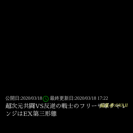
access_time
公開日:2020/03/18
最終更新日:2020/03/18 17:22
編集者:OYAJI
超次元共闘VS反逆の戦士のフリーザ軍チャレ
ンジはEX第三形態