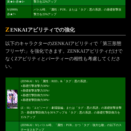
黃★6~赤★6+
撃力を22%アップ
Ⅳ(9999)
バトル時、「属性：PUR」または「タグ：悪の系譜」の基礎射撃攻
赤★7+
撃力を25%アップ
Z
ENKAIアビリティでの強化
以下のキャラクターのZENKAIアビリティで「第三形態
フリーザ:」を強化できます。ZENKAIアビリティだけで
なくZアビリティとパーティーの相性も考慮してくださ
い。
(ZENKAI：Ⅳ) 「属性：RED」&「タグ：悪の系譜」
○基礎打撃攻撃力30%↑
○基礎射撃攻撃力35%↑
○基礎打撃防御力35%↑
○基礎射撃防御力30%↑
(Z：Ⅲ) 「エピソード：劇場版編」または「タグ：悪の系譜」の基礎射撃攻撃
力・基礎射撃防御力を30％アップ＆「タグ：悪の系譜」の基礎打撃防御力を
15％アップ
(ZENKAI：Ⅳ) バトル時、「属性：PUR」かつ「タグ：強大な敵」の以下のス
テータスをアップ