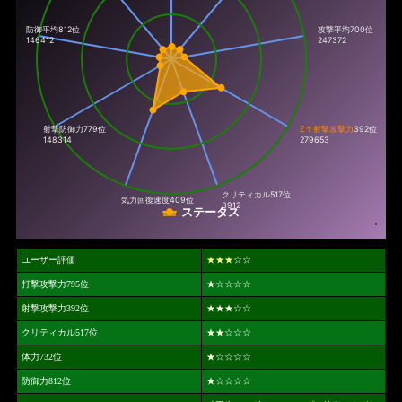
防御平均812位
攻撃平均700位
146412
247372
射撃防御力
779位
Z↑射撃攻撃力
392位
148314
279653
クリティカル
517位
気力回復速度
409位
3912
ステータス
ユーザー評価
★★★
☆☆
打撃攻撃力795位
★
☆☆☆☆
射撃攻撃力392位
★★★
☆☆
クリティカル517位
★★
☆☆☆
体力732位
★
☆☆☆☆
防御力812位
★
☆☆☆☆