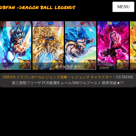
DBFAN -DRAGON BALL LEGENDS
MENU
UL
UL
UL
LR
全キャラクター
DBFAN-ドラゴンボールレジェンズ攻略
>
レジェンズ キャラクター
>
EXTREME
第三形態フリーザ PUR紫属性 レベル5000フルブースト 限界突破★7+