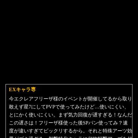
EXキャラ専
よ
り:
今エクレアフリーザ様のイベントが開催してるから取り
敢えず星7にしてPVPで使ってみたけど…使いにくい、
とにかく使いにくい。まず気力回復が遅すぎる！なんだ
この遅さは！フリーザ様使った後SPパン使ってみ？速
度が違いすぎてビックリするから。それと特殊アーツ効