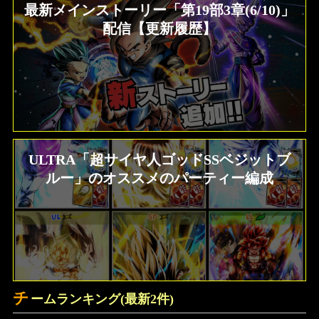
最新メインストーリー「第19部3章(6/10)」
配信【更新履歴】
ULTRA「超サイヤ人ゴッドSSベジットブ
ルー」のオススメのパーティー編成
チ
ームランキング(最新2件)