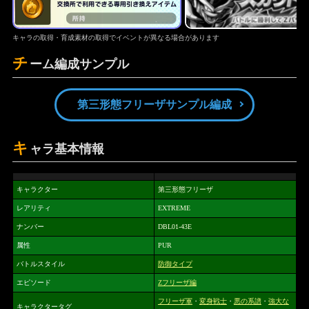
キャラの取得・育成素材の取得でイベントが異なる場合があります
チ
ーム編成サンプル
第三形態フリーザサンプル編成
キ
ャラ基本情報
キャラクター
第三形態フリーザ
レアリティ
EXTREME
ナンバー
DBL01-43E
属性
PUR
バトルスタイル
防御タイプ
エピソード
Zフリーザ編
フリーザ軍
・
変身戦士
・
悪の系譜
・
強大な
キャラクタータグ