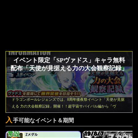
イベント限定「SPヴァドス」キャラ無料
配布「天使が見据える力の大会観察記録」
ドラゴンボールレジェンズでは、8周年後夜祭イベント「天使が見据
える 力の大会観察記録」開催！！超宇宙サバイバル編から「ヴ
入
手可能なイベント＆期間
常設
19/8/7