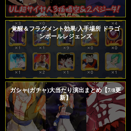
覚醒＆フラグメント効果/入手場所 ドラゴ
ンボールレジェンズ
ガシャ(ガチャ)大当たり演出まとめ【7/8更
新】