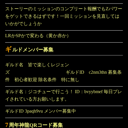
ストーリーのミッションのコンプリート報酬でもZパワー
をゲットできるはずです！一回ミッションを見直しては
いかがでしょうか
LRかSPかで変わる（黄か赤か）
ギ
ルドメンバー募集
ギルド名 皆で楽しくレジェン
ズ ギルドID c2nm3thn 募集条
件 初心者歓迎 除名条件 特に無し
ギルド名：ジコチューで行こう！ ID：bvyybmef 毎日プレ
イされている方お願いします。
ギルドID 3paqh9vu メンバー募集中
7
周年神龍QRコード募集