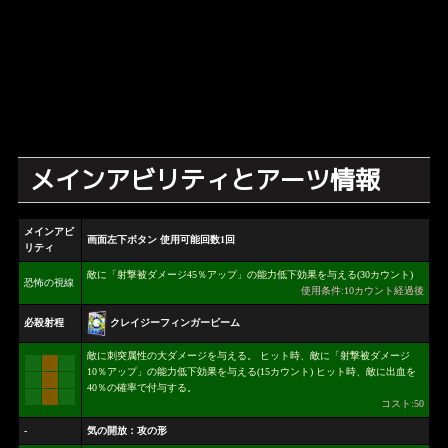
メインアビリティとアーツ情報
メインアビ
画面左下ボタン 使用可能回数1回
リティ
敵に「射撃被ダメージ45％アップ」の能力低下効果を与える(30カウント)
恐怖の視線
使用条件:10カウント経過後
クレイジーフィンガービーム
必殺射程
敵に刺突属性の大ダメージを与える。 ヒット時、敵に「射撃被ダメージ
10％アップ」の能力低下効果を与える(15カウント) ヒット時、敵に出血を
40％の確率で付与する。
コスト:50
-
気の開放：攻の形