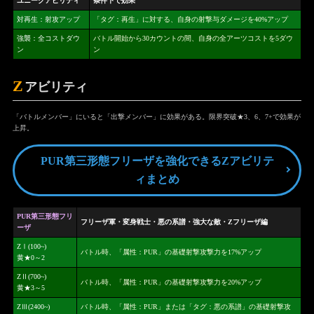
ユニークアビリティ
条件下で効果
対再生：射攻アップ
「タグ：再生」に対する、自身の射撃与ダメージを40%アップ
強襲：全コストダウ
バトル開始から30カウントの間、自身の全アーツコストを5ダウ
ン
ン
Z
アビリティ
「バトルメンバー」にいると「出撃メンバー」に効果がある。限界突破★3、6、7+で効果が
上昇。
PUR第三形態フリーザを強化できるZアビリテ
ィまとめ
PUR第三形態フリ
フリーザ軍・変身戦士・悪の系譜・強大な敵・Zフリーザ編
ーザ
ZⅠ(100~)
バトル時、「属性：PUR」の基礎射撃攻撃力を17%アップ
黄★0～2
ZⅡ(700~)
バトル時、「属性：PUR」の基礎射撃攻撃力を20%アップ
黄★3～5
ZⅢ(2400~)
バトル時、「属性：PUR」または「タグ：悪の系譜」の基礎射撃攻