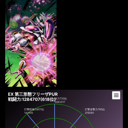
EX 第三形態フリーザPUR
戦闘力:1284707(618位)
体力
732位
2283317
打撃防御力
817位
打撃攻撃力
795位
144510
215090