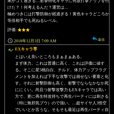
果がゴミ過ぎる…射撃特化キャラに何故打撃アップを付
けた？！何考えるんだ？運営は…
極めつきには打撃防御が紙過ぎる！黄色キャラどころか
等倍相手でも死ねるレベル。
評価:
返信
2018年12月3日 7:09 AM
よ
EXキャラ専
り:
とはいえ良いところもまぁまぁある。
まず体力。これは普通に高く、これは評価に値す
る。そこに星5桃白白、チルド、体力アップフラグ
メントを加えれば下手な攻撃では崩せない要塞と化
す。それに射撃防御も高く、射撃でならなかなか死
ににくい。尚且つ射撃攻撃力もEXキャラでは高い
方で、更に再生特攻持ちで再生パーティには刺さる
（特に無邪気ブウ）ので強い。…超サイヤ人3悟空
でいいとか言うな。そもそも最近は再生パーティ自