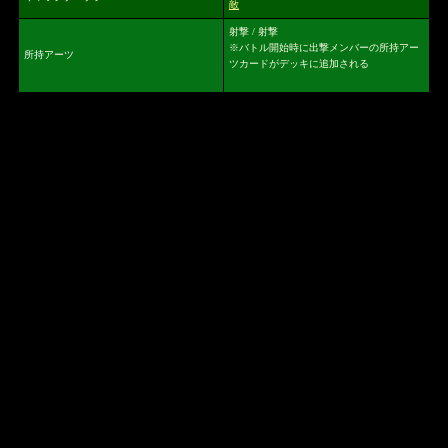
敵
射撃 / 射撃
※バトル開始時に出撃メンバーの所持アー
所持アーツ
ツカードがデッキに追加される