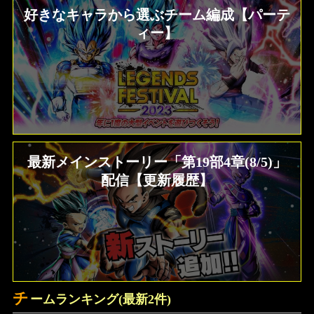
好きなキャラから選ぶチーム編成【パーテ
ィー】
最新メインストーリー「第19部4章(8/5)」
ソウル一覧効果、ステータス比較 ドラゴ
ンボールZ クロスキーパーズ
配信【更新履歴】
チ
ームランキング(最新2件)