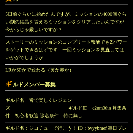
5日前ぐらいに始めたんですが、ミッションの4000個ぐら
い刻の結晶を貰えるミッションをクリアしたいんですが
今からじゃ厳しいですか？
ストーリーのミッションのコンプリート報酬でもZパワー
をゲットできるはずです！一回ミッションを見直しては
いかがでしょうか
LRかSPかで変わる（黄か赤か）
ギ
ルドメンバー募集
ギルド名 皆で楽しくレジェン
ズ ギルドID c2nm3thn 募集条
件 初心者歓迎 除名条件 特に無し
ギルド名：ジコチューで行こう！ ID：bvyybmef 毎日プレ