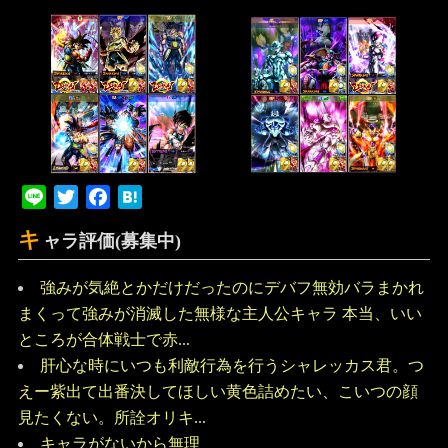
Line
Twitter
Facebook
Hatena
キ
ャラ評価(募集中)
強みが気絶とかだけだったのにデバフ無効バラまかれ
まくって強みが消滅した無様な主人公キャラ 本当、いい
ところが合体戦士で赤...
肝心な時にいつも利敵行為を行うシャレッカス君。つ
えー紫出て出番決してほしい黄色詰めたい、こいつの顔
見たくない。所詮オリキ...
キャラがないから無理