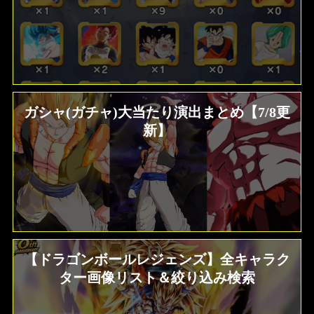
覚醒＆フラグメント効果/入手場所 ドラゴ
ンボールレジェンズ
ガシャ(ガチャ)大当たり演出まとめ【7/8更
新】