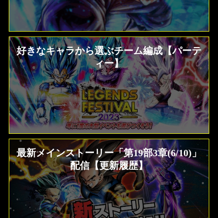
ULTRA 超サイヤ人ゴッドSSベジット RED
赤属性 レベル5000フルブースト 限界突破
★7+
好きなキャラから選ぶチーム編成【パーテ
ィー】