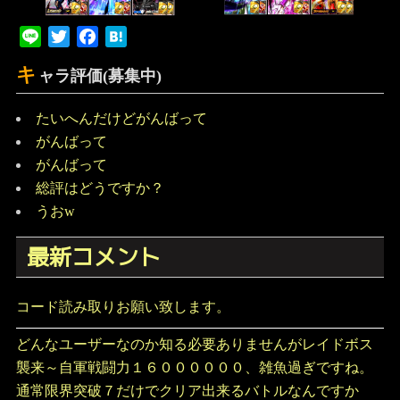
チ
ームランキング(最新2件)
Line
Twitter
Facebook
Hatena
キ
ャラ評価(募集中)
たいへんだけどがんばって
がんばって
がんばって
総評はどうですか？
うおw