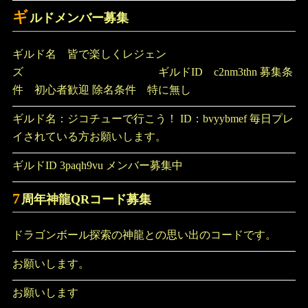
い刻の結晶を貰えるミッションをクリアしたいんですが
今からじゃ厳しいですか？
ストーリーのミッションのコンプリート報酬でもZパワー
をゲットできるはずです！一回ミッションを見直しては
いかがでしょうか
LRかSPかで変わる（黄か赤か）
ギ
ルドメンバー募集
ギルド名 皆で楽しくレジェン
ズ ギルドID c2nm3thn 募集条
件 初心者歓迎 除名条件 特に無し
ギルド名：ジコチューで行こう！ ID：bvyybmef 毎日プレ
イされている方お願いします。
ギルドID 3paqh9vu メンバー募集中