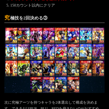
今回の最新GTキャラでもPUR、BLU、REDとなります。でき
るだけ強いキャラを選出できたらまずは以下のミッションの
②④のクリアを目指します。
EXTREMEのキャラクター1体以上でバトルする
誰一人倒れずにクリア
究極技を2回決める
ライジングラッシュを使わずにクリア
150カウント以内にクリア
究
極技を2回決める③