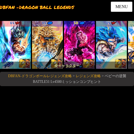
DBFAN -DRAGON BALL LEGENDS
MENU
UL
UL
LR
UL
全キャラクター
DBFAN-ドラゴンボールレジェンズ攻略
>
レジェンズ攻略
>
ベビーの逆襲
BATTLE51 Lv4500ミッションコンプヒント