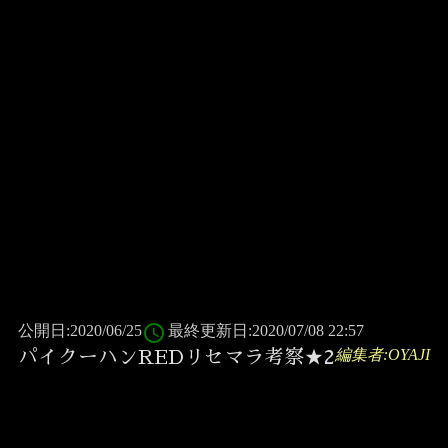
access_time
公開日:2020/06/25
最終更新日:2020/07/08 22:57
編集者:OYAJI
パイクーハンREDリセマラ考察★2