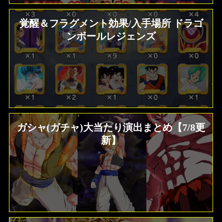
覚醒＆フラグメント効果/入手場所 ドラゴ
ンボールレジェンズ
ガシャ(ガチャ)大当たり演出まとめ【7/8更
新】