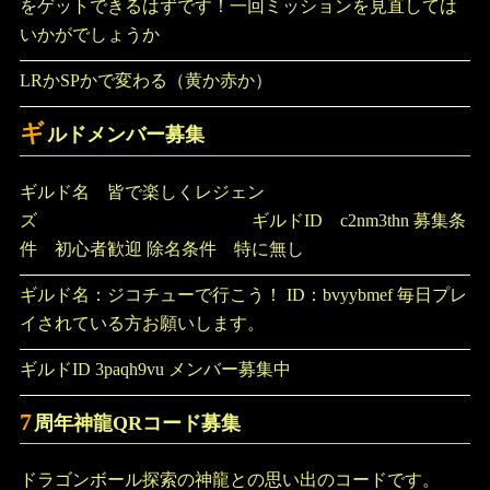
をゲットできるはずです！一回ミッションを見直しては
いかがでしょうか
LRかSPかで変わる（黄か赤か）
ギ
ルドメンバー募集
ギルド名 皆で楽しくレジェン
ズ ギルドID c2nm3thn 募集条
件 初心者歓迎 除名条件 特に無し
ギルド名：ジコチューで行こう！ ID：bvyybmef 毎日プレ
イされている方お願いします。
ギルドID 3paqh9vu メンバー募集中
7
周年神龍QRコード募集
ドラゴンボール探索の神龍との思い出のコードです。