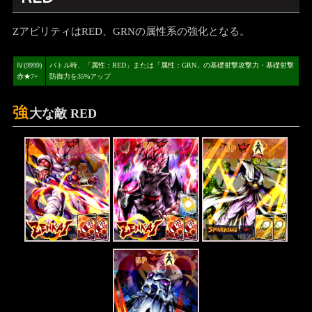
ZアビリティはRED、GRNの属性系の強化となる。
Ⅳ(9999)
バトル時、「属性：RED」または「属性：GRN」の基礎射撃攻撃力・基礎射撃
赤★7+
防御力を35%アップ
強
大な敵 RED
SP
SP
SP
SP