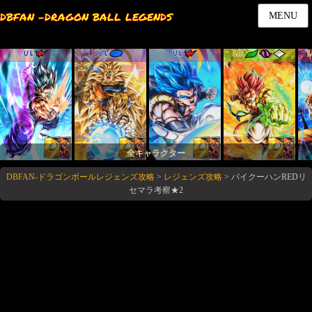
DBFAN -DRAGON BALL LEGENDS
MENU
UL
UL
UL
LR
全キャラクター
DBFAN-ドラゴンボールレジェンズ攻略
>
レジェンズ攻略
>
パイクーハンREDリ
セマラ考察★2