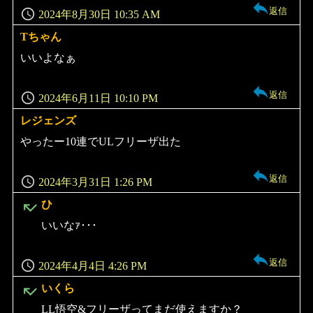
返信
2024年8月30日 10:35 AM
Tちゃん
よ
り:
いいよなぁ
返信
2024年6月11日 10:10 PM
レジェンズ
よ
り:
やったー10連でULフリーザ出た
返信
2024年3月31日 1:26 PM
よ
ひ
り:
いいなｧ･･･
返信
2024年4月4日 4:26 PM
よ
いくら
り:
LL悟空&フリーザってまだ使えますか？