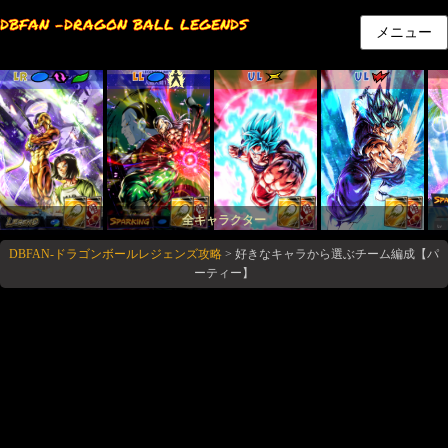
DBFAN -DRAGON BALL LEGENDS
メニュー
LR
LL
UL
UL
全キャラクター
DBFAN-ドラゴンボールレジェンズ攻略
>
好きなキャラから選ぶチーム編成【パ
ーティー】