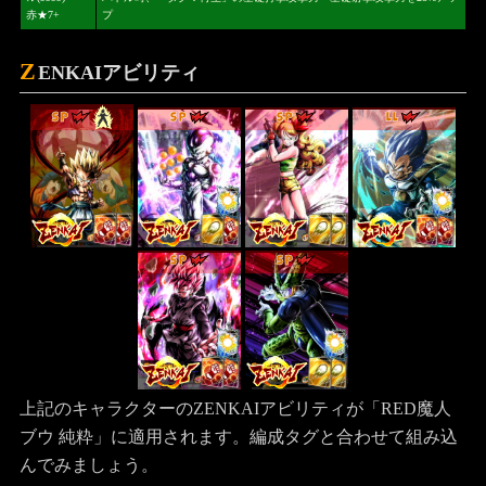
赤★7+
プ
Z
ENKAIアビリティ
SP
SP
SP
LL
SP
SP
上記のキャラクターのZENKAIアビリティが「RED魔人
ブウ 純粋」に適用されます。編成タグと合わせて組み込
んでみましょう。