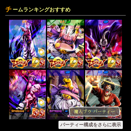
チ
ームランキングおすすめ
SP
SP
EX
SP
EX
HE
魔人ブウ パーティー
パーティー構成をさらに表示