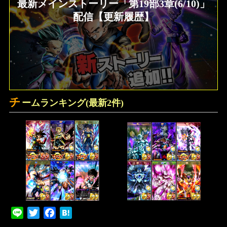
最新メインストーリー「第19部3章(6/10)」
配信【更新履歴】
チ
ームランキング(最新2件)
Line
Twitter
Facebook
Hatena