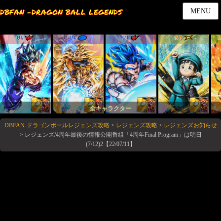
DBFAN -DRAGON BALL LEGENDS
MENU
UL
UL
UL
SP
全キャラクター
DBFAN-ドラゴンボールレジェンズ攻略
>
レジェンズ攻略
>
レジェンズお知らせ
>
レジェンズ/4周年最後の情報公開番組「4周年Final Program」は明日
(7/12)2【22/07/11】