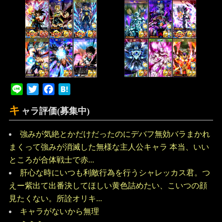
Line
Twitter
Facebook
Hatena
キ
ャラ評価(募集中)
強みが気絶とかだけだったのにデバフ無効バラまかれ
まくって強みが消滅した無様な主人公キャラ 本当、いい
ところが合体戦士で赤...
肝心な時にいつも利敵行為を行うシャレッカス君。つ
えー紫出て出番決してほしい黄色詰めたい、こいつの顔
見たくない。所詮オリキ...
キャラがないから無理