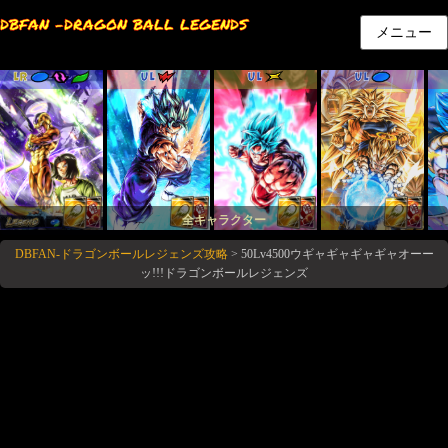
DBFAN -DRAGON BALL LEGENDS
メニュー
LR
UL
UL
UL
全キャラクター
DBFAN-ドラゴンボールレジェンズ攻略
>
50Lv4500ウギャギャギャギャオーー
ッ!!!ドラゴンボールレジェンズ