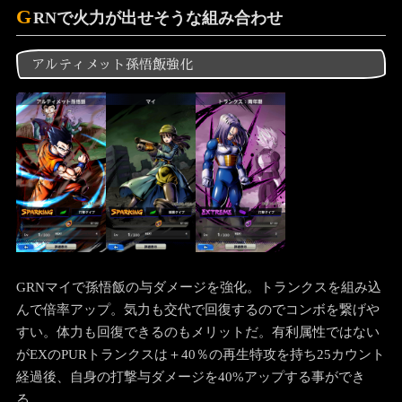
G
RNで火力が出せそうな組み合わせ
アルティメット孫悟飯強化
GRNマイで孫悟飯の与ダメージを強化。トランクスを組み込
んで倍率アップ。気力も交代で回復するのでコンボを繋げや
すい。体力も回復できるのもメリットだ。有利属性ではない
がEXのPURトランクスは＋40％の再生特攻を持ち25カウント
経過後、自身の打撃与ダメージを40%アップする事ができ
る。