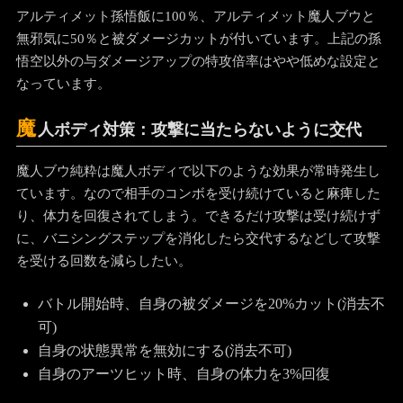
アルティメット孫悟飯に100％、アルティメット魔人ブウと
無邪気に50％と被ダメージカットが付いています。上記の孫
悟空以外の与ダメージアップの特攻倍率はやや低めな設定と
なっています。
魔
人ボディ対策：攻撃に当たらないように交代
魔人ブウ純粋は魔人ボディで以下のような効果が常時発生し
ています。なので相手のコンボを受け続けていると麻痺した
り、体力を回復されてしまう。できるだけ攻撃は受け続けず
に、バニシングステップを消化したら交代するなどして攻撃
を受ける回数を減らしたい。
バトル開始時、自身の被ダメージを20%カット(消去不
可)
自身の状態異常を無効にする(消去不可)
自身のアーツヒット時、自身の体力を3%回復