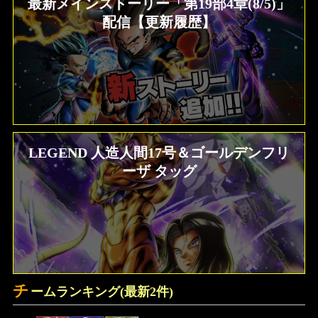
最新メインストーリー「第19部4章(8/5)」
配信【更新履歴】
LEGEND 人造人間17号＆ゴールデンフリ
ーザ タッグ
チ
ームランキング(最新2件)