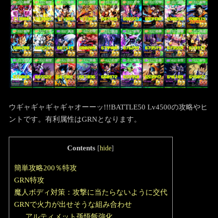
ウギャギャギャギャオーーッ!!!BATTLE50 Lv4500の攻略やヒ
ントです。有利属性はGRNとなります。
Contents
[
hide
]
簡単攻略200％特攻
GRN特攻
魔人ボディ対策：攻撃に当たらないように交代
GRNで火力が出せそうな組み合わせ
アルティメット孫悟飯強化