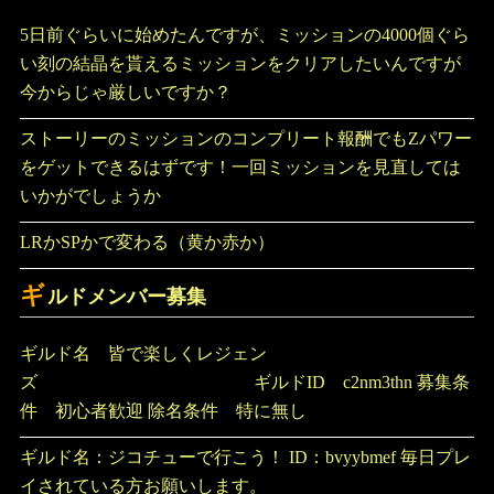
5日前ぐらいに始めたんですが、ミッションの4000個ぐら
い刻の結晶を貰えるミッションをクリアしたいんですが
今からじゃ厳しいですか？
ストーリーのミッションのコンプリート報酬でもZパワー
をゲットできるはずです！一回ミッションを見直しては
いかがでしょうか
LRかSPかで変わる（黄か赤か）
ギ
ルドメンバー募集
ギルド名 皆で楽しくレジェン
ズ ギルドID c2nm3thn 募集条
件 初心者歓迎 除名条件 特に無し
ギルド名：ジコチューで行こう！ ID：bvyybmef 毎日プレ
イされている方お願いします。