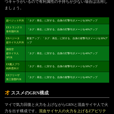
つキャラがいるので有利属性の手持ちが少ない場合は活用し
ましょう。
超ベジットPUR
「タグ：再生」に対する、自身の打撃与ダメージを30%アップ
EXトランクス
「タグ：再生」に対する、自身の打撃与ダメージを40%アップ
青年期PUR
EXベジータ
射攻アップ：「タグ：再生」に対する、自身の射撃与ダメージを30%ア
超サイヤ人PUR
ップ
孫悟空
超サイヤ人
「タグ：再生」に対する、自身の打撃与ダメージを40%アップ
3PUR
EX魔人ブウ
「タグ：再生」に対する、自身の射撃与ダメージを50%アップ
純粋悪BLU
EXフリーザ
「タグ：再生」に対する、自身の射撃与ダメージを40%アップ
第三形態PUR
オ
ススメのGRN構成
マイで気力回復と火力を上げながらGRNと混血サイヤ人で火
力を出す構成です。
混血サイヤ人の火力を上げるZアビリテ