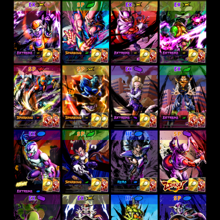
EX
SP
EX
EX
SP
SP
EX
EX
EX
SP
HE
SP
EX
EX
HE
SP