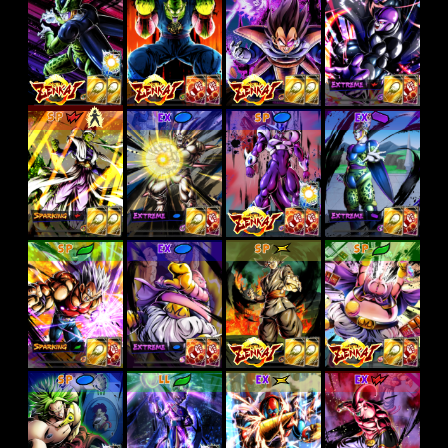
SP
EX
SP
EX
SP
EX
SP
SP
SP
LL
EX
EX