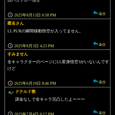
旧バカヤロー悟空
返信
2025年8月13日 6:58 PM
匿名さん
よ
り:
LL PURの瞬間移動悟空が入ってません。
返信
2025年8月3日 4:23 PM
すみません
よ
り:
全キャラクターのページにLL変身悟空3がいないんです
けど
返信
2025年6月19日 8:46 PM
よ
ドナルド教
り:
課金なしで全キャラ完凸したよーーー
返信
2025年7月4日 6:17 PM