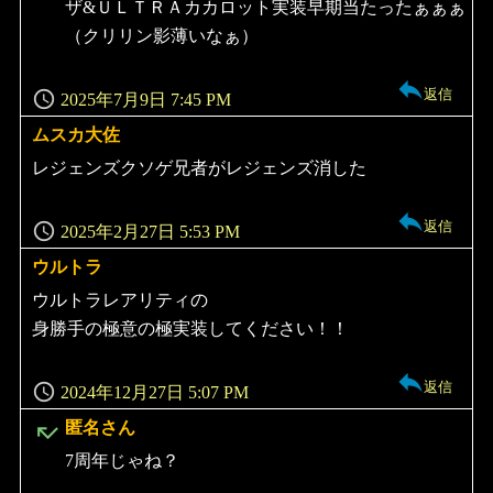
ザ&ＵＬＴＲＡカカロット実装早期当たったぁぁぁ
（クリリン影薄いなぁ）
返信
2025年7月9日 7:45 PM
ムスカ大佐
よ
り:
レジェンズクソゲ兄者がレジェンズ消した
返信
2025年2月27日 5:53 PM
ウルトラ
よ
り:
ウルトラレアリティの
身勝手の極意の極実装してください！！
返信
2024年12月27日 5:07 PM
よ
匿名さん
り:
7周年じゃね？