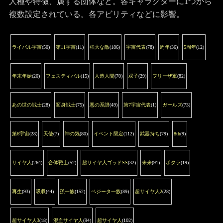
人種や特徴、属する団体など。各キャラクターに1つから
複数設定されている。各アビリティなどに影響。
ライバル宇宙
(50)
第11宇宙
(11)
強大な敵
(186)
宇宙代表
(78)
周年
(36)
5周年
(12)
年末年始
(20)
フェスティバル
(15)
人造人間
(70)
双子
(29)
フリーザ軍
(82)
あの世の戦士
(28)
変身戦士
(75)
悪の系譜
(49)
第7宇宙代表
(1)
ガールズ
(73)
第6宇宙
(28)
天使
(7)
神の気
(80)
イベント限定
(112)
武器持ち
(79)
8th
(9)
サイヤ人
(264)
合体戦士
(52)
超サイヤ人ゴッドSS
(32)
未来
(91)
ポタラ
(19)
再生
(93)
吸収
(44)
孫一族
(152)
ベジータ一族
(89)
超サイヤ人2
(28)
超サイヤ人3
(18)
混血サイヤ人
(94)
超サイヤ人
(102)