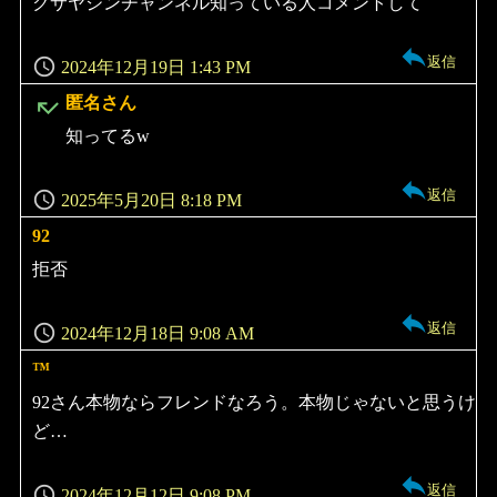
クサヤジンチャンネル知っている人コメントして
返信
2024年12月19日 1:43 PM
よ
匿名さん
り:
知ってるw
返信
2025年5月20日 8:18 PM
92
よ
り:
拒否
返信
2024年12月18日 9:08 AM
™︎
よ
り:
92さん本物ならフレンドなろう。本物じゃないと思うけ
ど…
返信
2024年12月12日 9:08 PM