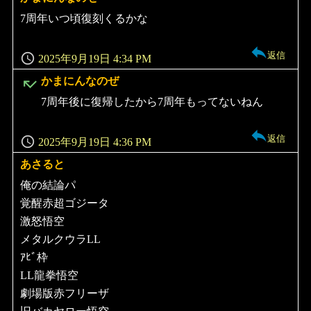
り:
7周年いつ頃復刻くるかな
返信
2025年9月19日 4:34 PM
よ
かまにんなのぜ
り:
7周年後に復帰したから7周年もってないねん
返信
2025年9月19日 4:36 PM
あさると
よ
り:
俺の結論パ
覚醒赤超ゴジータ
激怒悟空
メタルクウラLL
ｱﾋﾞ枠
LL龍拳悟空
劇場版赤フリーザ