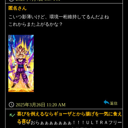
匿名さん
よ
り:
こいつ影薄いけど、環境一桁維持してるんだよね
これからまた上がるかな？
返信
2025年3月26日 11:20 AM
よ
喜びを例えるならギョーザとから揚げを一気に食え
り:
る喜び
っしゃおらぁぁぁぁぁぁぁ！！！ＵＬＴＲＡフリー