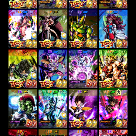
LL
SP
EX
SP
SP
EX
EX
SP
EX
SP
EX
SP
SP
SP
SP
EX