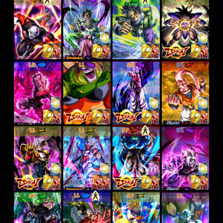
SP
SP
LR
SP
LR
LL
SP
UL
LL
LL
SP
UL
SP
LL
SP
LL