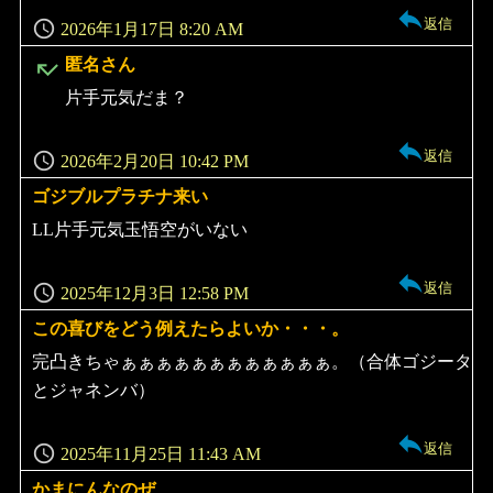
返信
2026年1月17日 8:20 AM
よ
匿名さん
り:
片手元気だま？
返信
2026年2月20日 10:42 PM
ゴジブルプラチナ来い
よ
り:
LL片手元気玉悟空がいない
返信
2025年12月3日 12:58 PM
この喜びをどう例えたらよいか・・・。
よ
り:
完凸きちゃぁぁぁぁぁぁぁぁぁぁぁぁ。（合体ゴジータ
とジャネンバ）
返信
2025年11月25日 11:43 AM
かまにんなのぜ
よ