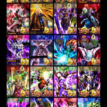
LL
SP
LL
SP
SP
UL
SP
SP
LL
SP
LL
SP
SP
SP
LL
LL