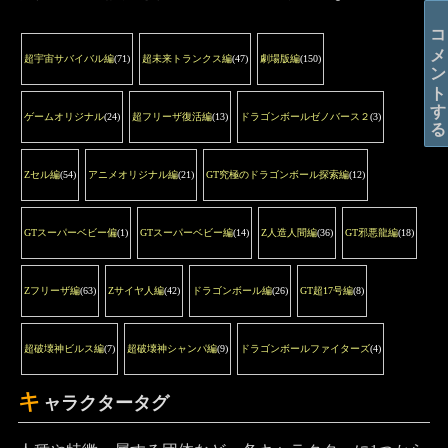
コメントする
超宇宙サバイバル編
(71)
超未来トランクス編
(47)
劇場版編
(150)
ゲームオリジナル
(24)
超フリーザ復活編
(13)
ドラゴンボールゼノバース２
(3)
Zセル編
(54)
アニメオリジナル編
(21)
GT究極のドラゴンボール探索編
(12)
GTスーパーベビー偏
(1)
GTスーパーベビー編
(14)
Z人造人間編
(36)
GT邪悪龍編
(18)
Zフリーザ編
(63)
Zサイヤ人編
(42)
ドラゴンボール編
(26)
GT超17号編
(8)
超破壊神ビルス編
(7)
超破壊神シャンパ編
(9)
ドラゴンボールファイターズ
(4)
キ
ャラクタータグ