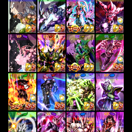
SP
SP
EX
UL
SP
UL
SP
SP
SP
LL
EX
SP