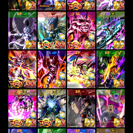
SP
LL
LL
EX
SP
UL
SP
SP
LL
SP
SP
SP
SP
SP
SP
UL