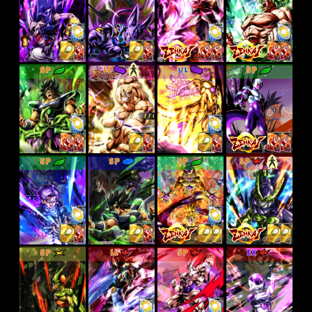
SP
LL
UL
SP
SP
SP
SP
SP
SP
LL
SP
EX