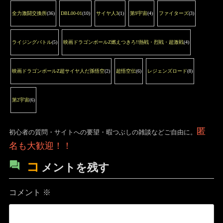
全力激闘交換所
(36)
DBL00-01
(10)
サイヤ人3
(1)
第9宇宙
(4)
ファイターズ
(3)
ライジングバトル
(5)
映画ドラゴンボールZ燃えつきろ!!熱戦・烈戦・超激戦
(4)
映画ドラゴンボールZ超サイヤ人だ孫悟空
(2)
超悟空伝
(6)
レジェンズロード
(8)
第2宇宙
(6)
匿
初心者の質問・サイトへの要望・暇つぶしの雑談などご自由に。
名も大歓迎！！
コ
メントを残す
コメント
※