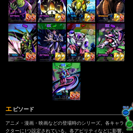
HE
EX
HE
EX
HE
エ
ピソード
アニメ・漫画・映画などの登場時のシリーズ。各キャラ
クターに1つ設定されている。各アビリティなどに影響。