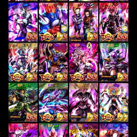
EX
SP
LL
SP
SP
SP
SP
SP
SP
EX
SP
SP
UL
SP
LL
EX