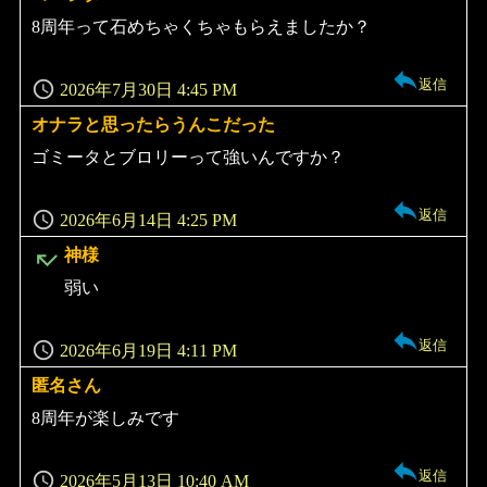
り:
8周年って石めちゃくちゃもらえましたか？
返信
2026年7月30日 4:45 PM
オナラと思ったらうんこだった
よ
り:
ゴミータとブロリーって強いんですか？
返信
2026年6月14日 4:25 PM
よ
神様
り:
弱い
返信
2026年6月19日 4:11 PM
匿名さん
よ
り:
8周年が楽しみです
返信
2026年5月13日 10:40 AM