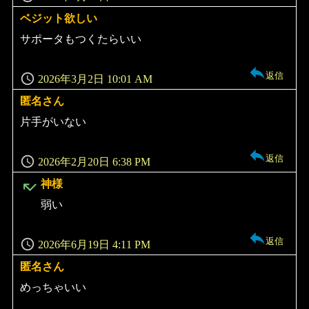
ベジット欲しい
よ
り:
サポータもつくたらいい
返信
2026年3月2日 10:01 AM
匿名さん
よ
り:
片手がいない
返信
2026年2月20日 6:38 PM
よ
神様
り:
弱い
返信
2026年6月19日 4:11 PM
匿名さん
よ
り:
めっちゃいい