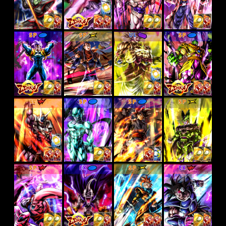
SP
SP
UL
SP
LL
SP
SP
SP
SP
EX
SP
EX