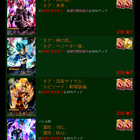
「タグ：未来」
の
基礎打撃攻撃力
・
基礎打撃防御力
を35%アップ
ZⅣ★7
「タグ：神の気」
「タグ：ベジータ一族」
の
基礎打撃攻撃力
・
基礎打撃防御力
を35%アップ
ZⅣ★7
「タグ：混血サイヤ人」
「エピソード：劇場版編」
の
基礎打撃攻撃力
を35%アップ
ZⅣ★7
バトル時
「属性：YEL」
「属性：BLU」
の
基礎打撃攻撃力
を35％アップ