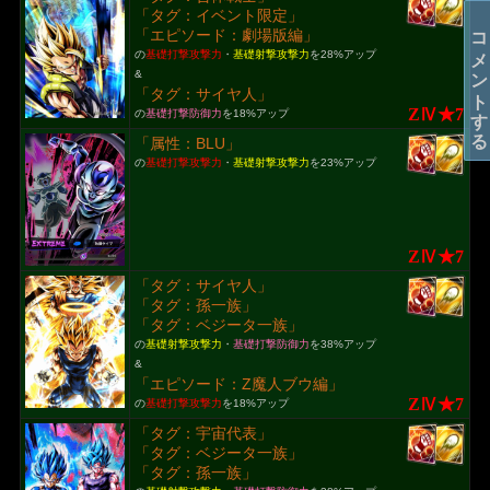
「タグ：イベント限定」
コメントする
「エピソード：劇場版編」
の
基礎打撃攻撃力
・
基礎射撃攻撃力
を28%アップ
&
「タグ：サイヤ人」
ZⅣ★7
の
基礎打撃防御力
を18%アップ
「属性：BLU」
の
基礎打撃攻撃力
・
基礎射撃攻撃力
を23%アップ
ZⅣ★7
「タグ：サイヤ人」
「タグ：孫一族」
「タグ：ベジータ一族」
の
基礎射撃攻撃力
・
基礎打撃防御力
を38%アップ
&
「エピソード：Z魔人ブウ編」
ZⅣ★7
の
基礎打撃攻撃力
を18%アップ
「タグ：宇宙代表」
「タグ：ベジータ一族」
「タグ：孫一族」