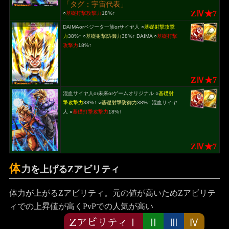
「タグ：宇宙代表」
ZⅣ★7
○
基礎打撃攻撃力
18%↑
DAIMAorベジータ一族orサイヤ人 ○
基礎射撃攻撃
力
38%↑ ○
基礎射撃防御力
38%↑ DAIMA ○
基礎打撃
攻撃力
18%↑
ZⅣ★7
混血サイヤ人or未来orゲームオリジナル ○
基礎射
撃攻撃力
38%↑ ○
基礎射撃防御力
38%↑ 混血サイヤ
人 ○
基礎打撃攻撃力
18%↑
ZⅣ★7
体
力を上げるZアビリティ
体力が上がるZアビリティ。元の値が高いためZアビリテ
ィでの上昇値が高くPvPでの人気が高い
ZアビリティⅠ
Ⅱ
Ⅲ
Ⅳ