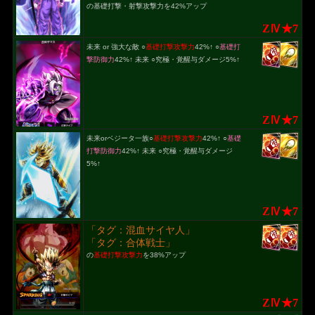
の基礎打撃・射撃攻撃力を42%アップ
ZⅣ★7
未来 or 強大な敵 ○
基礎打撃攻撃力
42%↑ ○
基礎打
撃防御力
42%↑ 未来 ○究極・覚醒与ダメージ5%↑
ZⅣ★7
未来orベジータ一族○
基礎打撃攻撃力
42%↑ ○
基礎
打撃防御力
42%↑ 未来 ○究極・覚醒与ダメージ
5%↑
ZⅣ★7
「タグ：混血サイヤ人」
「タグ：合体戦士」
の
基礎打撃攻撃力
を38%アップ
ZⅣ★7