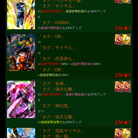
「タグ：ベジータ一族」
「タグ：サイヤ人」
の
基礎打撃攻撃力
・
基礎射撃防御力
を38%アップ
&
「タグ：DAIMA」
ZⅣ★7
の
基礎打撃防御力
を18%アップ
「タグ：DB」
or
「タグ：サイヤ人」
or
「タグ：武器持ち」
○
基礎打撃攻撃力
38%↑ ○
基礎打撃防御力
38%↑
「タグ：DB」
ZⅣ★7
○
基礎射撃防御力
18%↑
「タグ：未来」
「タグ：強大な敵」
の
基礎打撃攻撃力
・
基礎打撃防御力
を37%アップ
&
「タグ：神の気」
かつ
「タグ：強大な敵」
ZⅣ★7
の
基礎射撃攻撃力
を18%アップ
「タグ：混血サイヤ人」
「タグ：孫一族」