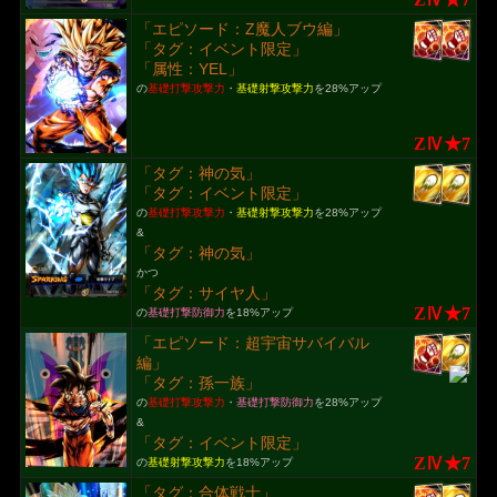
「エピソード：Z魔人ブウ編」
「タグ：イベント限定」
「属性：YEL」
の
基礎打撃攻撃力
・
基礎射撃攻撃力
を28%アップ
ZⅣ★7
「タグ：神の気」
「タグ：イベント限定」
の
基礎打撃攻撃力
・
基礎射撃攻撃力
を28%アップ
&
「タグ：神の気」
かつ
「タグ：サイヤ人」
ZⅣ★7
の
基礎打撃防御力
を18%アップ
「エピソード：超宇宙サバイバル
編」
「タグ：孫一族」
の
基礎打撃攻撃力
・
基礎打撃防御力
を28%アップ
&
「タグ：イベント限定」
ZⅣ★7
の
基礎射撃攻撃力
を18%アップ
「タグ：合体戦士」