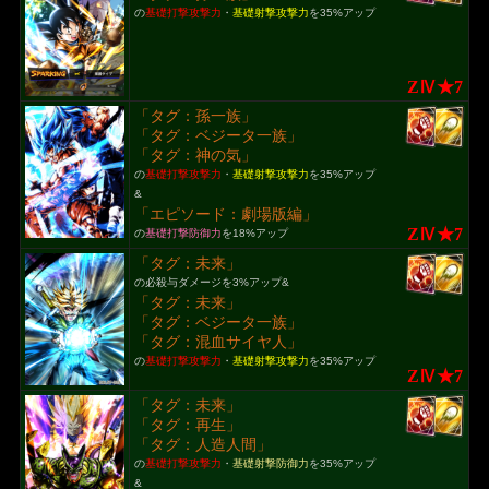
の
基礎打撃攻撃力
・
基礎射撃攻撃力
を35%アップ
ZⅣ★7
「タグ：孫一族」
「タグ：ベジータ一族」
「タグ：神の気」
の
基礎打撃攻撃力
・
基礎射撃攻撃力
を35%アップ
&
「エピソード：劇場版編」
ZⅣ★7
の
基礎打撃防御力
を18%アップ
「タグ：未来」
の必殺与ダメージを3%アップ&
「タグ：未来」
「タグ：ベジータ一族」
「タグ：混血サイヤ人」
の
基礎打撃攻撃力
・
基礎射撃攻撃力
を35%アップ
ZⅣ★7
「タグ：未来」
「タグ：再生」
「タグ：人造人間」
の
基礎打撃攻撃力
・
基礎射撃防御力
を35%アップ
&