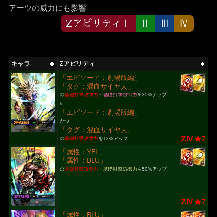
アーツの威力にも影響
ZアビリティⅠ
Ⅱ
Ⅲ
Ⅳ
キャラ
Zアビリティ
「エピソード：劇場版編」
「タグ：混血サイヤ人」
の
基礎打撃攻撃力
・
基礎打撃防御力
を35%アップ
&
「エピソード：劇場版編」
かつ
「タグ：混血サイヤ人」
ZⅣ★7
の
基礎打撃攻撃力
を18%アップ
「属性：YEL」
「属性：BLU」
の
基礎打撃攻撃力
・
基礎射撃防御力
を50%アップ
ZⅣ★7
「属性：BLU」