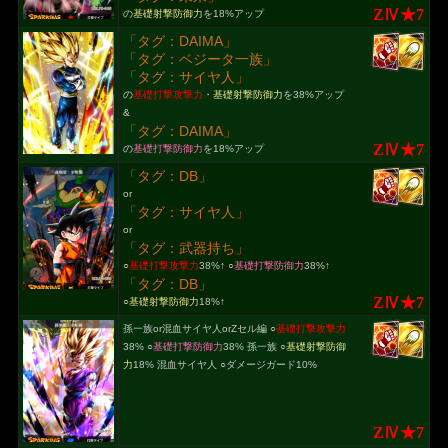
ZⅣ★7
の
基礎射撃防御力
を18%アップ
「タグ：DAIMA」
「タグ：ベジータ一族」
「タグ：サイヤ人」
の
基礎打撃攻撃力
・
基礎射撃防御力
を38%アップ
&
「タグ：DAIMA」
ZⅣ★7
の
基礎打撃防御力
を18%アップ
「タグ：DB」
or
「タグ：サイヤ人」
or
「タグ：武器持ち」
○
基礎打撃攻撃力
38%↑ ○
基礎打撃防御力
38%↑
「タグ：DB」
ZⅣ★7
○
基礎射撃防御力
18%↑
孫一族or混血サイヤ人orZセル編 ○
基礎打撃攻撃力
38% ○
基礎打撃防御力
38% 孫一族 ○
基礎射撃防御
力
18% 混血サイヤ人 ○ダメージガード10%
ZⅣ★7