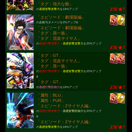
「タグ：強大な敵」
ZⅣ★7
の
基礎射撃攻撃力
を18%アップ
「エピソード：劇場版編」
の必殺与ダメージを3%アップ&
「エピソード：劇場版編」
「タグ：孫一族」
「タグ：混血サイヤ人」
の
基礎打撃攻撃力
・
基礎射撃攻撃力
を35%アップ
ZⅣ★7
「タグ：GT」
「タグ：混血サイヤ人」
「タグ：孫一族」
の
基礎打撃攻撃力
・
基礎射撃攻撃力
を35%アップ
&
「タグ：GT」
ZⅣ★7
の
基礎打撃防御力
を18%アップ
「属性：BLU」
「属性：PUR」
「エピソード：Zサイヤ人編」
の
基礎打撃攻撃力
・
基礎射撃防御力
を35%アップ
&
「エピソード：Zサイヤ人編」
ZⅣ★7
の
基礎射撃攻撃力
を18%アップ