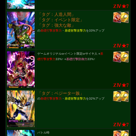
ZⅣ★7
「タグ：人造人間」
「タグ：イベント限定」
「タグ：強大な敵」
の
基礎打撃攻撃力
・
基礎射撃攻撃力
を33%アップ
ZⅣ★7
ゲームオリジナルorイベント限定orサイヤ人 ○
基
礎打撃攻撃力
33%↑ ○
基礎打撃防御力
33%↑
ZⅣ★7
「タグ：ベジータ一族」
の
基礎打撃攻撃力
・
基礎射撃攻撃力
を32%アップ
ZⅣ★7
バトル時