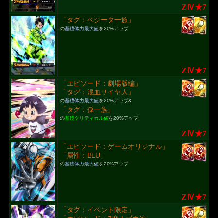
ZⅣ★7
「タグ：ベジータ一族」
の
基礎体力最大値
を20%アップ
ZⅣ★7
「エピソード：劇場版編」
「タグ：混血サイヤ人」
の
基礎体力最大値
を20%アップ&
「タグ：孫一族」
の
基礎クリティカル値
を20%アップ
ZⅣ★7
「エピソード：ゲームオリジナル」
「属性：BLU」
の
基礎体力最大値
を20%アップ
ZⅣ★7
「タグ：イベント限定」