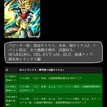
ベジータ一族、混血サイヤ人、未来、超サイヤ人2、イ
ベント限定、全力激闘交換所、武器持ち、
SPARKING、DBL-EVT-63S、BLU、援護タイプ、
超未来トランクス編
凸
BLUトランクス：青年期 GR超サイヤ人2
ZⅠ(100~)
バトル時、「タグ：未来」の基礎射撃防御力を19%アップ
黄★0～2
ZⅡ(700~)
バトル時、「タグ：未来」または「タグ：イベント限定」の基礎射撃防御力
黄★3～5
を22%アップ
ZⅢ(2400~)
バトル時、「タグ：未来」または「タグ：イベント限定」または「タグ：ベ
黃★6~赤
ジータ一族」の基礎打撃防御力・基礎射撃防御力を29%アップ
★6+