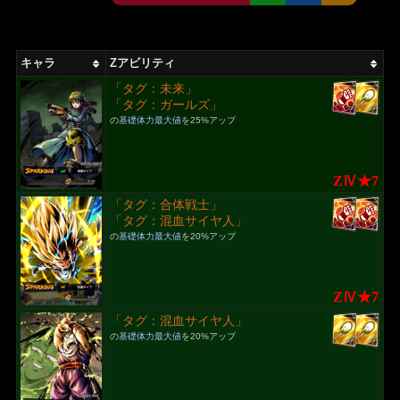
キャラ
Zアビリティ
「タグ：未来」
「タグ：ガールズ」
の
基礎体力最大値
を25%アップ
ZⅣ★7
「タグ：合体戦士」
「タグ：混血サイヤ人」
の
基礎体力最大値
を20%アップ
ZⅣ★7
「タグ：混血サイヤ人」
の
基礎体力最大値
を20%アップ