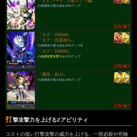
「エピソード：Z魔人ブウ編」
の
基礎体力最大値
を20%アップ
ZⅣ★7
「タグ：DAIMA」
「タグ：武器持ち」
の
基礎体力最大値
を20%アップ&
「タグ：DAIMA」
の
基礎射撃攻撃力
を22%アップ
ZⅣ★7
「属性：BLU」
の
基礎体力最大値
を16%アップ
ZⅣ★7
打
撃攻撃力を上げるZアビリティ
コストの低い打撃攻撃の威力を上げる。一部必殺や究極