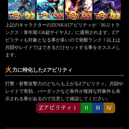
上記のキャラクターのZENKAIアビリティが「BLUトラ
ンクス：青年期 GR超サイヤ人2」に適用されます。Zア
ビリティも対象となる事が多いので覚醒ランクⅠ以上は
共闘やレイドではできるだけセットする事をオススメし
ます。
火
力に特化したZアビリティ
打撃・射撃攻撃力のどちらも上がるZアビリティ。共闘や
レイドで有効。バーダックなど条件が複雑な対象外も表
示される事があるので注意して確認してください。
ZアビリティⅠ
Ⅱ
Ⅲ
Ⅳ