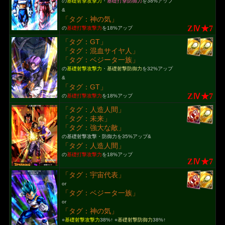
の
基礎射撃攻撃力
・
基礎打撃防御力
を38%アップ
&
「タグ：神の気」
ZⅣ★7
の
基礎打撃攻撃力
を18%アップ
「タグ：GT」
「タグ：混血サイヤ人」
「タグ：ベジータ一族」
の
基礎射撃攻撃力
・
基礎射撃防御力
を32%アップ
&
「タグ：GT」
ZⅣ★7
の
基礎打撃攻撃力
を18%アップ
「タグ：人造人間」
「タグ：未来」
「タグ：強大な敵」
の基礎射撃攻撃・防御力を35%アップ&
「タグ：人造人間」
の
基礎打撃攻撃力
を18%アップ
ZⅣ★7
「タグ：宇宙代表」
or
「タグ：ベジータ一族」
or
「タグ：神の気」
○
基礎射撃攻撃力
38%↑ ○
基礎射撃防御力
38%↑