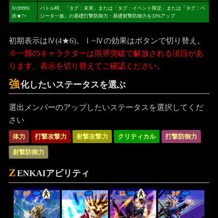
Ⅳ(9999)
バトル時、「タグ：未来」または「タグ：イベント限定」または「タグ：ベ
赤★7+
ジータ一族」の基礎打撃防御力・基礎射撃防御力を33%アップ
初期表示はⅣ(4★6)。Ⅰ~Ⅳの効果はボタンで切り替え。
※一部のキャラクターは限界突破で解放される項目があ
ります、表示を切り替えてご確認ください。
強
化したいステータスを選ぶ
選出メンバーのアップしたいステータスを選択してくだ
さい
体力
打撃攻撃力
射撃攻撃力
クリティカル
打撃防御力
射撃防御力
Z
ENKAIアビリティ
SP
LL
LL
SP