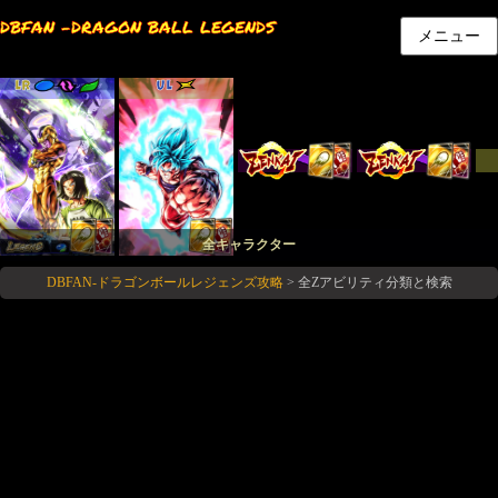
DBFAN -DRAGON BALL LEGENDS
メニュー
LR
UL
LL
LL
全キャラクター
DBFAN-ドラゴンボールレジェンズ攻略
>
全Zアビリティ分類と検索