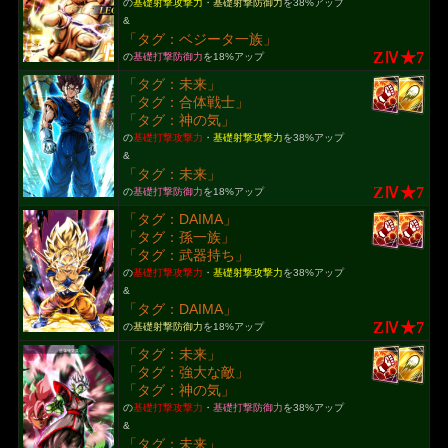
の
基礎射撃攻撃力
・
基礎射撃防御力
を38%アップ
&
「タグ：ベジータ一族」
ZⅣ★7
の
基礎打撃防御力
を18%アップ
「タグ：未来」
「タグ：合体戦士」
「タグ：神の気」
の
基礎打撃攻撃力
・
基礎射撃攻撃力
を38%アップ
&
「タグ：未来」
ZⅣ★7
の
基礎打撃防御力
を18%アップ
「タグ：DAIMA」
「タグ：孫一族」
「タグ：武器持ち」
の
基礎打撃攻撃力
・
基礎射撃攻撃力
を38%アップ
&
「タグ：DAIMA」
ZⅣ★7
の
基礎射撃防御力
を18%アップ
「タグ：未来」
「タグ：強大な敵」
「タグ：神の気」
の
基礎打撃攻撃力
・
基礎打撃防御力
を38%アップ
&
「タグ：未来」