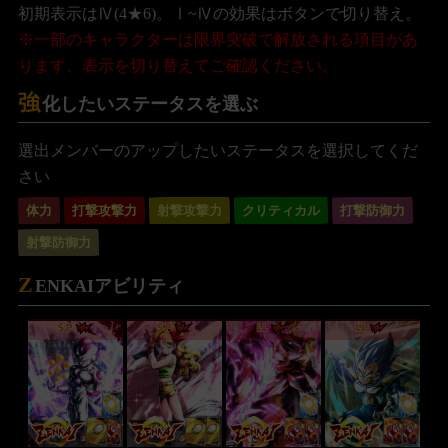
初期表示はⅣ(4★6)。Ⅰ~Ⅳの効果はボタンで切り替え。
※一部のキャラクターは限界突破で解放される項目があ
ります、表示を切り替えてご確認ください。
強
化したいステータスを選ぶ
選出メンバーのアップしたいステータスを選択してくだ
さい
体力
打撃攻撃力
射撃攻撃力
クリティカル
打撃防御力
射撃防御力
Z
ENKAIアビリティ
SP
SP
LL
LL