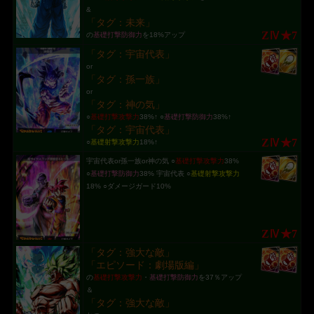
&
「タグ：未来」
ZⅣ★7
の
基礎打撃防御力
を18%アップ
「タグ：宇宙代表」
or
「タグ：孫一族」
or
「タグ：神の気」
○
基礎打撃攻撃力
38%↑ ○
基礎打撃防御力
38%↑
「タグ：宇宙代表」
ZⅣ★7
○
基礎射撃攻撃力
18%↑
宇宙代表or孫一族or神の気 ○
基礎打撃攻撃力
38%
○
基礎打撃防御力
38% 宇宙代表 ○
基礎射撃攻撃力
18% ○ダメージガード10%
ZⅣ★7
「タグ：強大な敵」
「エピソード：劇場版編」
の
基礎打撃攻撃力
・
基礎打撃防御力
を37％アップ
＆
「タグ：強大な敵」