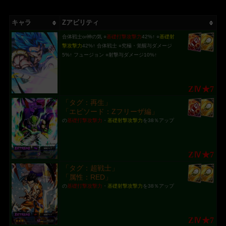
キャラ
Zアビリティ
合体戦士or神の気 ○
基礎打撃攻撃力
42%↑ ○
基礎射
撃攻撃力
42%↑ 合体戦士 ○究極・覚醒与ダメージ
5%↑ フュージョン ○射撃与ダメージ10%↑
ZⅣ★7
「タグ：再生」
「エピソード：Zフリーザ編」
の
基礎打撃攻撃力
・
基礎射撃攻撃力
を38％アップ
ZⅣ★7
「タグ：超戦士」
「属性：RED」
の
基礎打撃攻撃力
・
基礎射撃攻撃力
を38％アップ
ZⅣ★7