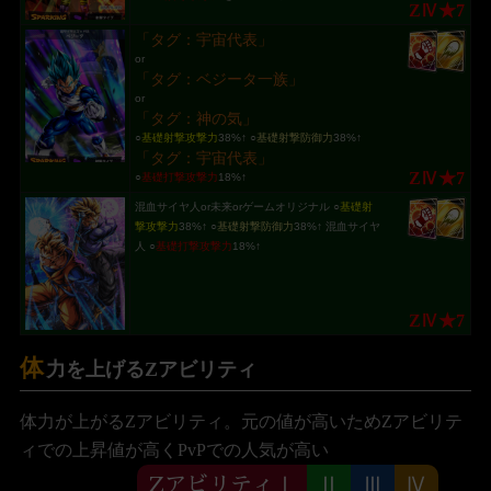
ZⅣ★7
「タグ：宇宙代表」
or
「タグ：ベジータ一族」
or
「タグ：神の気」
○
基礎射撃攻撃力
38%↑ ○
基礎射撃防御力
38%↑
「タグ：宇宙代表」
ZⅣ★7
○
基礎打撃攻撃力
18%↑
混血サイヤ人or未来orゲームオリジナル ○
基礎射
撃攻撃力
38%↑ ○
基礎射撃防御力
38%↑ 混血サイヤ
人 ○
基礎打撃攻撃力
18%↑
ZⅣ★7
体
力を上げるZアビリティ
体力が上がるZアビリティ。元の値が高いためZアビリテ
ィでの上昇値が高くPvPでの人気が高い
ZアビリティⅠ
Ⅱ
Ⅲ
Ⅳ