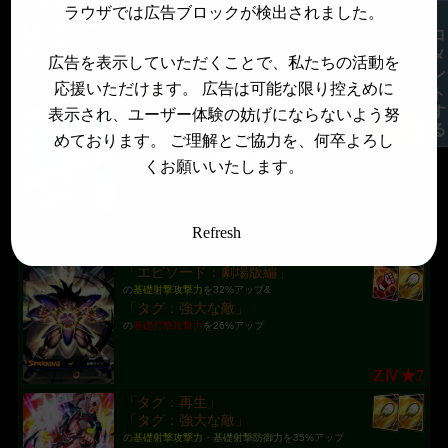
の
基礎打撃攻撃力
・
基礎打撃防御力
を28%アップ
ラウザでは広告ブロックが検出されました。
&
コメントする
「タグ：フリーザ軍」
かつ
広告を表示していただくことで、私たちの活動を
「タグ：強大な敵」
応援いただけます。 広告は可能な限り控えめに
ZⅣ★7
の
基礎射撃攻撃力
を18%アップ
表示され、ユーザー体験の妨げにならないよう努
「タグ：神の気」
「タグ：イベント限定」
めております。 ご理解とご協力を、何卒よろし
の
基礎打撃攻撃力
・
基礎射撃攻撃力
を28%アップ
くお願いいたします。
&
「タグ：神の気」
かつ
「タグ：サイヤ人」
Refresh
ZⅣ★7
の
基礎打撃防御力
を18%アップ
「エピソード：劇場版編」
の
基礎射撃攻撃力
を32%アップ&
「タグ：強大な敵」
の
基礎打撃攻撃力
を26%アップ
ZⅣ★7
「タグ：再生」
「タグ：強大な敵」
の
基礎射撃攻撃力
・
基礎射撃防御力
を35%アップ