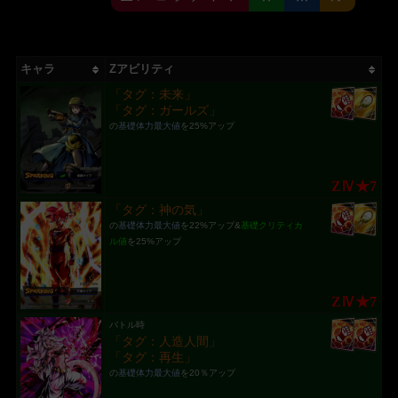
キャラ
Zアビリティ
「タグ：未来」
「タグ：ガールズ」
の
基礎体力最大値
を25%アップ
ZⅣ★7
「タグ：神の気」
の
基礎体力最大値
を22%アップ&
基礎クリティカ
ル値
を25%アップ
ZⅣ★7
バトル時
「タグ：人造人間」
「タグ：再生」
の
基礎体力最大値
を20％アップ