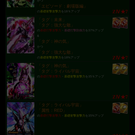
かつ
「エピソード：劇場版編」
ZⅣ★7
の
基礎射撃攻撃力
を18％アップ
「タグ：未来」
「タグ：強大な敵」
の
基礎打撃攻撃力
・
基礎打撃防御力
を37%アップ
&
「タグ：神の気」
かつ
「タグ：強大な敵」
ZⅣ★7
の
基礎射撃攻撃力
を18%アップ
「タグ：神の気」
「タグ：ライバル宇宙」
の
基礎打撃攻撃力
・
基礎射撃攻撃力
を35％アップ
ZⅣ★7
「タグ：ライバル宇宙」
「属性：RED」
の
基礎打撃攻撃力
・
基礎射撃攻撃力
を35%アップ