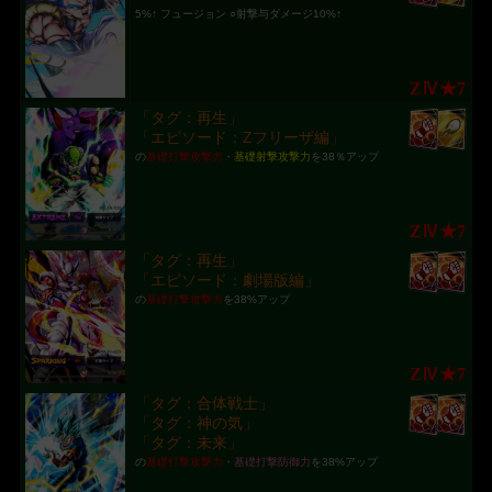
5%↑ フュージョン ○射撃与ダメージ10%↑
ZⅣ★7
「タグ：再生」
「エピソード：Zフリーザ編」
の
基礎打撃攻撃力
・
基礎射撃攻撃力
を38％アップ
ZⅣ★7
「タグ：再生」
「エピソード：劇場版編」
の
基礎打撃攻撃力
を38%アップ
ZⅣ★7
「タグ：合体戦士」
「タグ：神の気」
「タグ：未来」
の
基礎打撃攻撃力
・
基礎打撃防御力
を38%アップ