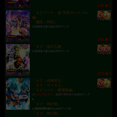
ZⅣ★7
「エピソード：超 宇宙サバイバル
編」
「属性：RED」
の
基礎体力最大値
を20%アップ
ZⅣ★7
「タグ：強大な敵」
の
基礎体力最大値
を20%アップ
ZⅣ★7
「タグ：合体戦士」
「タグ：サイヤ人」
「エピソード：劇場版編」
の
基礎打撃攻撃力
・
基礎打撃防御力
を38%アップ
&
「タグ：神の気」
の
基礎射撃防御力
を18%アップ&
「タグ：神の気」