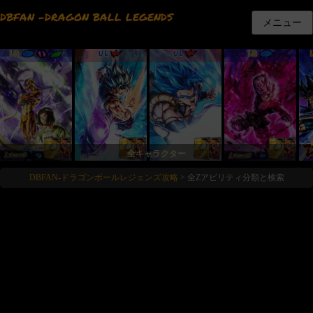
DBFAN -DRAGON BALL LEGENDS
メニュー
LR
UL
UL
LR
全キャラクター
DBFAN-ドラゴンボールレジェンズ攻略
>
全Zアビリティ分類と検索