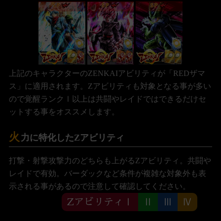
SP
SP
SP
上記のキャラクターのZENKAIアビリティが「REDザマ
ス」に適用されます。Zアビリティも対象となる事が多い
ので覚醒ランクⅠ以上は共闘やレイドではできるだけセ
ットする事をオススメします。
火
力に特化したZアビリティ
打撃・射撃攻撃力のどちらも上がるZアビリティ。共闘や
レイドで有効。バーダックなど条件が複雑な対象外も表
示される事があるので注意して確認してください。
ZアビリティⅠ
Ⅱ
Ⅲ
Ⅳ