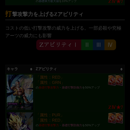
ZⅣ★7
の
基礎体力最大値
を10%アップ
打
撃攻撃力を上げるZアビリティ
コストの低い打撃攻撃の威力を上げる。一部必殺や究極
アーツの威力にも影響
ZアビリティⅠ
Ⅱ
Ⅲ
Ⅳ
キャラ
Zアビリティ
「属性：RED」
「属性：GRN」
の
基礎打撃攻撃力
・
基礎打撃防御力
を50%アップ
ZⅣ★7
「属性：PUR」
「属性：RED」
の
基礎打撃攻撃力
・
基礎打撃防御力
を50%アップ