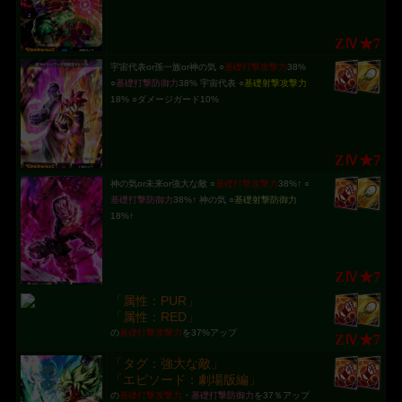
ZⅣ★7
宇宙代表or孫一族or神の気 ○
基礎打撃攻撃力
38%
○
基礎打撃防御力
38% 宇宙代表 ○
基礎射撃攻撃力
18% ○ダメージガード10%
ZⅣ★7
神の気or未来or強大な敵 ○
基礎打撃攻撃力
38%↑ ○
基礎打撃防御力
38%↑ 神の気 ○
基礎射撃防御力
18%↑
ZⅣ★7
「属性：PUR」
「属性：RED」
の
基礎打撃攻撃力
を37%アップ
ZⅣ★7
「タグ：強大な敵」
「エピソード：劇場版編」
の
基礎打撃攻撃力
・
基礎打撃防御力
を37％アップ