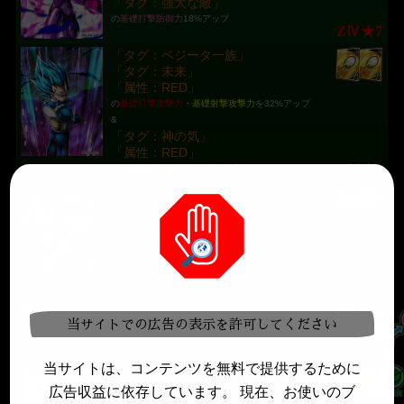
「タグ：強大な敵」
の
基礎打撃防御力
18%アップ
ZⅣ★7
「タグ：ベジータ一族」
「タグ：未来」
「属性：RED」
の
基礎打撃攻撃力
・
基礎射撃攻撃力
を32%アップ
&
「タグ：神の気」
「属性：RED」
ZⅣ★7
の
基礎射撃防御力
を18%アップ
「タグ：再生」
の
基礎打撃攻撃力
・
基礎射撃攻撃力
を28%アップ
ZⅣ★7
「タグ：再生」
当サイトでの広告の表示を許可してください
の
基礎打撃攻撃力
・
基礎射撃攻撃力
を28%アップ
ZⅣ★7
当サイトは、コンテンツを無料で提供するために
「タグ：フリーザ軍」
「タグ：強大な敵」
広告収益に依存しています。 現在、お使いのブ