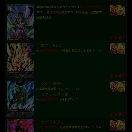
劇場版編or強大な敵orサイヤ人 ○
基礎打撃攻撃力
35%↑ ○
基礎打撃防御力
35%↑ 劇場版編 ○
基礎射撃
攻撃力
18%↑
ZⅣ★7
「属性：RED」
の
基礎打撃攻撃力
・
基礎射撃攻撃力
を33%アップ
ZⅣ★7
「タグ：未来」
の
基礎射撃攻撃力
を33%アップ&
「タグ：人造人間」
の
基礎打撃攻撃力
を33%アップ
ZⅣ★7
「タグ：未来」
基礎打撃攻撃力
・
基礎射撃攻撃力
を33％アップ＆