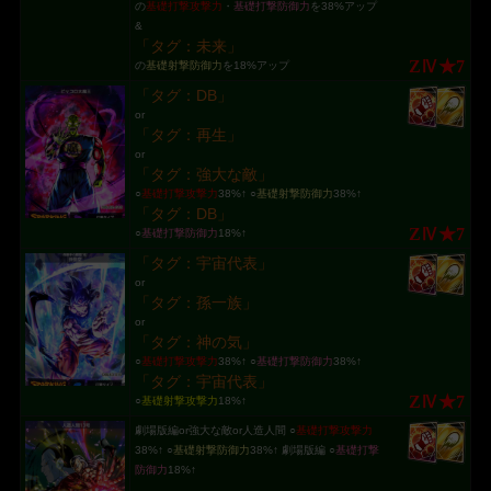
の
基礎打撃攻撃力
・
基礎打撃防御力
を38%アップ
&
「タグ：未来」
ZⅣ★7
の
基礎射撃防御力
を18%アップ
「タグ：DB」
or
「タグ：再生」
or
「タグ：強大な敵」
○
基礎打撃攻撃力
38%↑ ○
基礎射撃防御力
38%↑
「タグ：DB」
ZⅣ★7
○
基礎打撃防御力
18%↑
「タグ：宇宙代表」
or
「タグ：孫一族」
or
「タグ：神の気」
○
基礎打撃攻撃力
38%↑ ○
基礎打撃防御力
38%↑
「タグ：宇宙代表」
ZⅣ★7
○
基礎射撃攻撃力
18%↑
劇場版編or強大な敵or人造人間 ○
基礎打撃攻撃力
38%↑ ○
基礎射撃防御力
38%↑ 劇場版編 ○
基礎打撃
防御力
18%↑