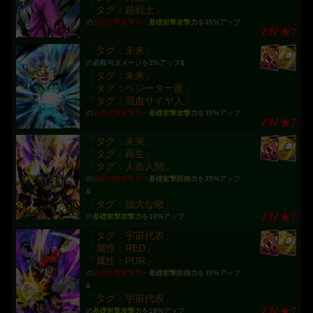
「タグ：超戦士」
の
基礎打撃攻撃力
・
基礎射撃攻撃力
を35%アップ
ZⅣ★7
「タグ：未来」
の必殺与ダメージを3%アップ&
「タグ：未来」
「タグ：ベジータ一族」
「タグ：混血サイヤ人」
の
基礎打撃攻撃力
・
基礎射撃攻撃力
を35%アップ
ZⅣ★7
「タグ：未来」
「タグ：再生」
「タグ：人造人間」
の
基礎打撃攻撃力
・
基礎射撃防御力
を35%アップ
&
「タグ：強大な敵」
ZⅣ★7
の
基礎射撃攻撃力
を18%アップ
「タグ：宇宙代表」
「属性：RED」
「属性：PUR」
の
基礎打撃攻撃力
・
基礎射撃防御力
を35%アップ
&
「タグ：宇宙代表」
ZⅣ★7
の
基礎射撃攻撃力
を18%アップ