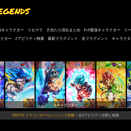
EGENDS
強キャラクター
リセマラ
大当たり演出まとめ
PvP最強キャラクター
リ
ラクター
Zアビリティ検索
最新フラグメント
全フラグメント
キャラクタ
UL
UL
UL
LR
全キャラクター
DBFAN-ドラゴンボールレジェンズ攻略
>
全Zアビリティ分類と検索