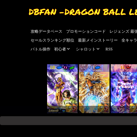
DBFAN -DRAGON BALL L
攻略データベース
プロモーションコード
レジェンズ 最
セールスランキング順位
最新メインストーリー
全キャ
バトル操作
初心者
シャロット
RSS
LR
UL
LL