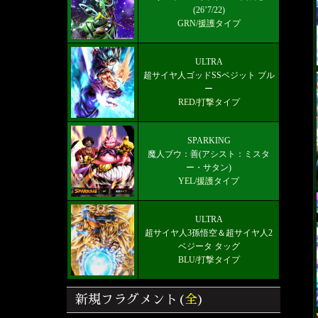
(26’7/22)
GRN/援護タイプ
ULTRA
超サイヤ人ゴッドSSベジット ブル
ー
RED/打撃タイプ
SPARKING
魔人ブウ：善(アシスト：ミスタ
ー・サタン)
YEL/援護タイプ
ULTRA
超サイヤ人3孫悟空＆超サイヤ人2
ベジータ タッグ
BLU/打撃タイプ
新規フラグメント(
全
)