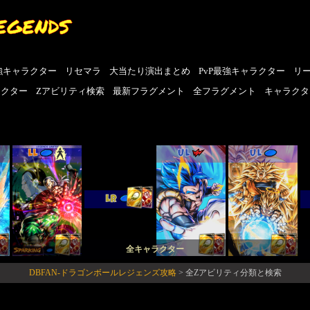
EGENDS
強キャラクター
リセマラ
大当たり演出まとめ
PvP最強キャラクター
リ
ラクター
Zアビリティ検索
最新フラグメント
全フラグメント
キャラクタ
LL
UL
UL
LR
全キャラクター
DBFAN-ドラゴンボールレジェンズ攻略
>
全Zアビリティ分類と検索