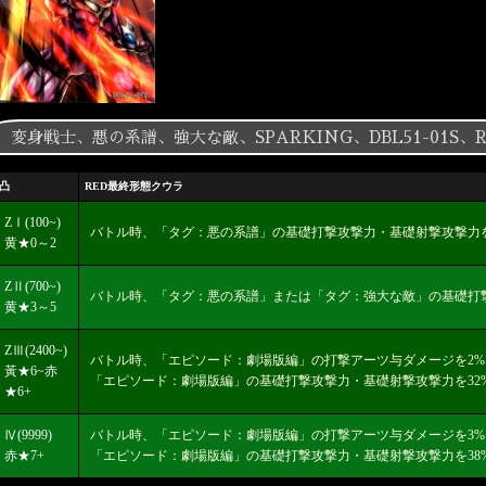
変身戦士、悪の系譜、強大な敵、SPARKING、DBL51-01S
凸
RED最終形態クウラ
ZⅠ(100~)
バトル時、「タグ：悪の系譜」の基礎打撃攻撃力・基礎射撃攻撃力を
黄★0～2
ZⅡ(700~)
バトル時、「タグ：悪の系譜」または「タグ：強大な敵」の基礎打撃
黄★3～5
ZⅢ(2400~)
バトル時、「エピソード：劇場版編」の打撃アーツ与ダメージを2
黃★6~赤
「エピソード：劇場版編」の基礎打撃攻撃力・基礎射撃攻撃力を32
★6+
Ⅳ(9999)
バトル時、「エピソード：劇場版編」の打撃アーツ与ダメージを3
赤★7+
「エピソード：劇場版編」の基礎打撃攻撃力・基礎射撃攻撃力を38