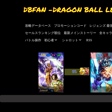
DBFAN -DRAGON BALL L
攻略データベース
プロモーションコード
レジェンズ 最
セールスランキング順位
最新メインストーリー
全キャ
バトル操作
初心者
シャロット
RSS
LR
UL
UL