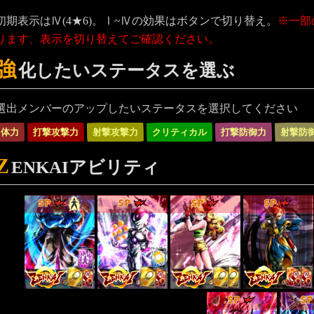
初期表示はⅣ(4★6)。Ⅰ~Ⅳの効果はボタンで切り替え。
※一部
ります、表示を切り替えてご確認ください。
強
化したいステータスを選ぶ
選出メンバーのアップしたいステータスを選択してください
体力
打撃攻撃力
射撃攻撃力
クリティカル
打撃防御力
射撃防
Z
ENKAIアビリティ
SP
SP
SP
SP
SP
S