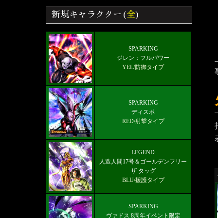
ラゴンボールレジェンズ
新規キャラクター(
全
)
8周年最強キャラランキング【7/9最新
版】
雑談/質問ドラゴンボールレジェンズ
SPARKING
ジレン：フルパワー
掲示板
YEL/防御タイプ
好きなキャラから選ぶチーム編成【パ
ーティー】
SPARKING
ソウル一覧効果、ステータス比較 ド
ディスポ
ラゴンボールZ クロスキーパーズ
RED/射撃タイプ
最新メインストーリー「第19部4章
(8/5)」配信【更新履歴】
LEGEND
人造人間17号＆ゴールデンフリー
ザ タッグ
BLU/援護タイプ
SPARKING
ヴァドス 8周年イベント限定