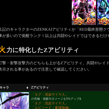
上記のキャラクターのZENKAIアビリティが「RED最終形態
事が多いので覚醒ランクⅠ以上は共闘やレイドではできるだけ
火
力に特化したZアビリティ
打撃・射撃攻撃力のどちらも上がるZアビリティ。共闘やレイ
表示される事があるので注意して確認してください。
キャラ
Zアビリティ
「タグ：混血サイヤ人」
の究極・覚醒与ダメージを5%アップ&
「タグ：混血サイヤ人」
「エピソード：劇場版編」