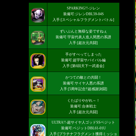
SPARKING!!-ジレン
装備可:ジレンDBL59-04S
入手:[スペシャルフラグメントバトル]
ずいぶんと無様な姿ですねぇ
装備可:宇宙代表人造人間悪の系譜
入手:[超次元共闘]
手がすべってしまった
装備可:超宇宙サバイバル編
入手:[第6回天下一武道会]
かつての敵との共闘！
装備可:サイヤ人悪の系譜
入手:[5周年記念‼超感謝決闘]
くたばりやがれ～！
装備可:合体戦士
入手:[超次元共闘]
ULTRA!!-超サイヤ人ゴッドSSベジット
装備可:ベジットDBL61-01U
入手:[プラチナフラグメント獲得ミッショ