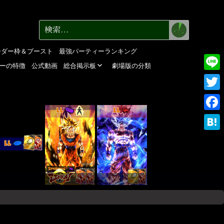
検
検
索
索:
ーダー枠＆ブースト
最強パーティーランキング
ーの特徴
公式動画
総合掲示板
劇場版の分類
Line
Twitte
LL
LL
Faceb
Haten
LL