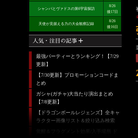
8/26
シャンパとヴァドスの第6宇宙探訪
後17日
8/26
天使が見据える力の大会観察記録
後16日
add
人気・注目の記事
最強パーティーとランキング！【7/29
更新】
【7/30更新】プロモーションコードま
とめ
ガシャ(ガチャ)大当たり演出まとめ
【7/8更新】
【ドラゴンボールレジェンズ】全キャ
ラクター画像リスト＆絞り込み検索
覚醒＆フラグメント効果/入手場所 ド