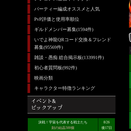
パーティー編成オススメと人気
PvP評価と使用率順位
ギルドメンバー募集(1594件)
いでよ神龍QRコード交換＆フレンド
募集(95569件)
雑談・愚痴 総合掲示板(133991件)
初心者質問板(992件)
映画分類
キャラクター特徴ランキング
イベント&
ピックアップ
決戦！宇宙を代表する戦士たち
8/26
刻の結晶500個
後17日