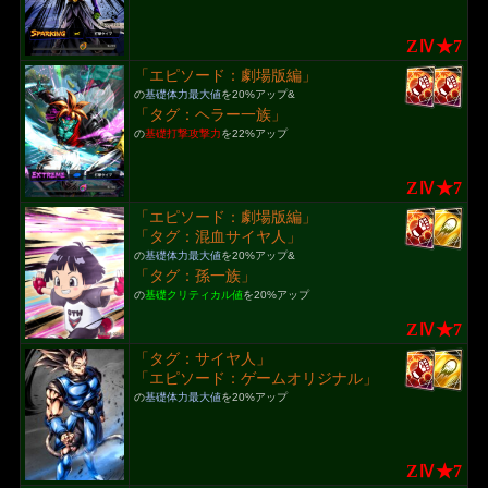
ZⅣ★7
「エピソード：劇場版編」
の
基礎体力最大値
を20%アップ&
「タグ：ヘラー一族」
の
基礎打撃攻撃力
を22%アップ
ZⅣ★7
「エピソード：劇場版編」
「タグ：混血サイヤ人」
の
基礎体力最大値
を20%アップ&
「タグ：孫一族」
の
基礎クリティカル値
を20%アップ
ZⅣ★7
「タグ：サイヤ人」
「エピソード：ゲームオリジナル」
の
基礎体力最大値
を20%アップ
ZⅣ★7