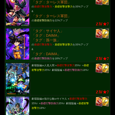
「タグ：ターレス軍団」
の
基礎打撃攻撃力
・
基礎射撃攻撃力
を35%アップ
&
「タグ：ターレス軍団」
の
基礎射撃防御力
を22%アップ
ZⅣ★7
「タグ：サイヤ人」
「タグ：DAIMA」
「タグ：孫一族」
の
基礎打撃攻撃力
・
基礎射撃攻撃力
を35%アップ
&
「タグ：DAIMA」
ZⅣ★7
の
基礎打撃防御力
を18%アップ
劇場版編or人造人間 ○
基礎打撃攻撃力
35%↑ ○
基礎
射撃攻撃力
35%↑ 劇場版編 ○
基礎打撃防御力
18%↑
ZⅣ★7
劇場版編or強大な敵orサイヤ人 ○
基礎打撃攻撃力
35%↑ ○
基礎打撃防御力
35%↑ 劇場版編 ○
基礎射撃
攻撃力
18%↑