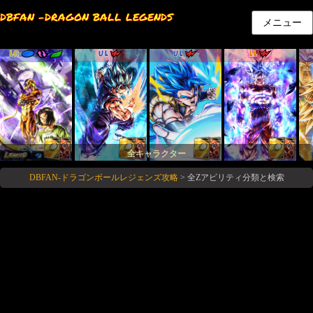
DBFAN -DRAGON BALL LEGENDS
メニュー
LR
UL
UL
LL
全キャラクター
DBFAN-ドラゴンボールレジェンズ攻略
>
全Zアビリティ分類と検索