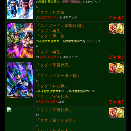
の
基礎射撃攻撃力
・
基礎打撃防御力
を38%アップ
&
「タグ：神の気」
ZⅣ★7
の
基礎打撃攻撃力
を18%アップ
「エピソード：劇場版編」
「タグ：再生」
「タグ：孫一族」
の
基礎射撃攻撃力
・
基礎射撃防御力
を35%アップ
&
「タグ：再生」
ZⅣ★7
の
基礎打撃攻撃力
を18%アップ
「タグ：宇宙代表」
or
「タグ：ベジータ一族」
or
「タグ：神の気」
○
基礎射撃攻撃力
38%↑ ○
基礎射撃防御力
38%↑
「タグ：宇宙代表」
ZⅣ★7
○
基礎打撃攻撃力
18%↑
「タグ：宇宙代表」
or
「タグ：超サイヤ人」
or
「タグ：サイヤ人」