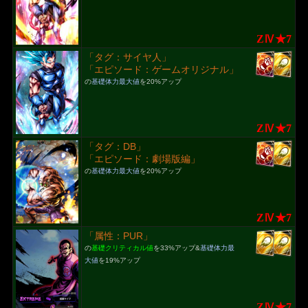
ZⅣ★7
「タグ：サイヤ人」
「エピソード：ゲームオリジナル」
の
基礎体力最大値
を20%アップ
ZⅣ★7
「タグ：DB」
「エピソード：劇場版編」
の
基礎体力最大値
を20%アップ
ZⅣ★7
「属性：PUR」
の
基礎クリティカル値
を33%アップ&
基礎体力最
大値
を19%アップ
ZⅣ★7