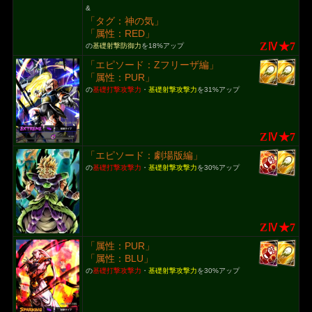
&
「タグ：神の気」
「属性：RED」
ZⅣ★7
の
基礎射撃防御力
を18%アップ
「エピソード：Zフリーザ編」
「属性：PUR」
の
基礎打撃攻撃力
・
基礎射撃攻撃力
を31%アップ
ZⅣ★7
「エピソード：劇場版編」
の
基礎打撃攻撃力
・
基礎射撃攻撃力
を30%アップ
ZⅣ★7
「属性：PUR」
「属性：BLU」
の
基礎打撃攻撃力
・
基礎射撃攻撃力
を30%アップ