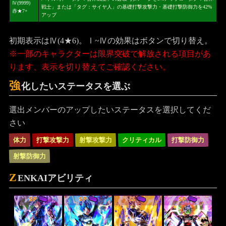
Ⅳ(9999)
戦士」または「タグ：サイヤ人」の基礎打撃攻撃力・基礎打撃防御力を42%
赤★7+
アップ
初期表示はⅣ(4★6)。Ⅰ~Ⅳの効果はボタンで切り替え。
※一部のキャラクターは限界突破で解放される項目があ
ります、表示を切り替えてご確認ください。
強
化したいステータスを選ぶ
選出メンバーのアップしたいステータスを選択してくだ
さい
体力
打撃攻撃力
射撃攻撃力
クリティカル
打撃防御力
射撃防御力
Z
ENKAIアビリティ
SP
SP
LL
SP