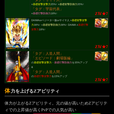
○
基礎射撃攻撃力
35%↑ ○
基礎射撃防御力
35%↑
「タグ：宇宙代表」
ZⅣ★7
○
基礎打撃防御力
18%↑
DAIMAorベジータ一族orサイヤ人 ○
基礎射撃攻撃
力
38%↑ ○
基礎射撃防御力
38%↑ DAIMA ○
基礎打撃
攻撃力
18%↑
ZⅣ★7
「タグ：人造人間」
「エピソード：劇場版編」
の
基礎射撃攻撃力
・
基礎打撃防御力
を35%アップ
&
「タグ：人造人間」
の
基礎打撃攻撃力
を15%アップ
ZⅣ★7
体
力を上げるZアビリティ
体力が上がるZアビリティ。元の値が高いためZアビリテ
ィでの上昇値が高くPvPでの人気が高い