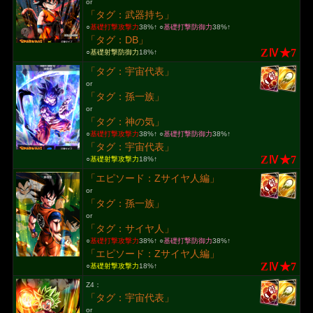
or
「タグ：武器持ち」
○
基礎打撃攻撃力
38%↑ ○
基礎打撃防御力
38%↑
「タグ：DB」
ZⅣ★7
○
基礎射撃防御力
18%↑
「タグ：宇宙代表」
or
「タグ：孫一族」
or
「タグ：神の気」
○
基礎打撃攻撃力
38%↑ ○
基礎打撃防御力
38%↑
「タグ：宇宙代表」
ZⅣ★7
○
基礎射撃攻撃力
18%↑
「エピソード：Zサイヤ人編」
or
「タグ：孫一族」
or
「タグ：サイヤ人」
○
基礎打撃攻撃力
38%↑ ○
基礎打撃防御力
38%↑
「エピソード：Zサイヤ人編」
ZⅣ★7
○
基礎射撃攻撃力
18%↑
Z4：
「タグ：宇宙代表」
or