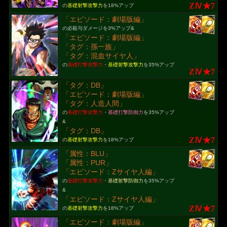
ZⅣ★7
の
基礎射撃攻撃力
を18%アップ
「エピソード：劇場版編」
の必殺与ダメージを3%アップ&
「エピソード：劇場版編」
「タグ：孫一族」
「タグ：混血サイヤ人」
の
基礎打撃攻撃力
・
基礎射撃攻撃力
を35%アップ
ZⅣ★7
「タグ：DB」
「エピソード：劇場版編」
「タグ：人造人間」
の
基礎打撃攻撃力
・
基礎打撃防御力
を35%アップ
&
「タグ：DB」
ZⅣ★7
の
基礎射撃攻撃力
を18%アップ
「属性：BLU」
「属性：PUR」
「エピソード：Zサイヤ人編」
の
基礎打撃攻撃力
・
基礎射撃防御力
を35%アップ
&
「エピソード：Zサイヤ人編」
ZⅣ★7
の
基礎射撃攻撃力
を18%アップ
「エピソード：劇場版編」