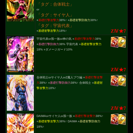
「タグ：合体戦士」
or
「タグ：サイヤ人」
○
基礎打撃攻撃力
38%↑ ○
基礎射撃防御力
38%↑
「タグ：宇宙代表」
ZⅣ★7
○
基礎射撃攻撃力
18%↑
宇宙代表or孫一族or神の気 ○
基礎打撃攻撃力
38%
○
基礎打撃防御力
38% 宇宙代表 ○
基礎射撃攻撃力
18% ○ダメージガード10%
ZⅣ★7
合体戦士orサイヤ人orZ魔人ブウ編 ○
基礎打撃攻撃
力
38%↑ ○
基礎打撃防御力
38%↑ 合体戦士 ○
基礎射
撃攻撃力
18%↑
ZⅣ★7
DAIMAorサイヤ人or孫一族 ○
基礎打撃攻撃力
38%↑
○
基礎射撃攻撃力
38%↑ DAIMA ○
基礎射撃防御力
18%↑