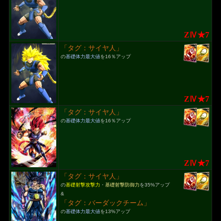
ZⅣ★7
「タグ：サイヤ人」
の
基礎体力最大値
を16％アップ
ZⅣ★7
「タグ：サイヤ人」
の
基礎体力最大値
を16％アップ
ZⅣ★7
「タグ：サイヤ人」
の
基礎射撃攻撃力
・
基礎射撃防御力
を35%アップ
&
「タグ：バーダックチーム」
の
基礎体力最大値
を13%アップ