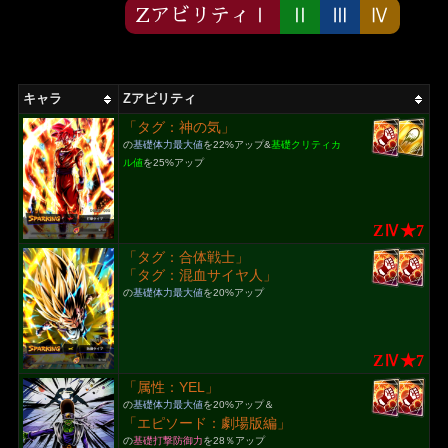
ZアビリティⅠ
Ⅱ
Ⅲ
Ⅳ
キャラ
Zアビリティ
「タグ：神の気」
の
基礎体力最大値
を22%アップ&
基礎クリティカ
ル値
を25%アップ
ZⅣ★7
「タグ：合体戦士」
「タグ：混血サイヤ人」
の
基礎体力最大値
を20%アップ
ZⅣ★7
「属性：YEL」
の
基礎体力最大値
を20%アップ＆
「エピソード：劇場版編」
の
基礎打撃防御力
を28％アップ