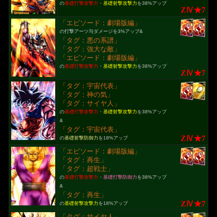
の
基礎打撃攻撃力
・
基礎射撃攻撃力
を38%アップ
ZⅣ★7
「エピソード：劇場版編」
の打撃アーツ与ダメージを3%アップ&
「タグ：悪の系譜」
「タグ：強大な敵」
「エピソード：劇場版編」
の
基礎打撃攻撃力
・
基礎射撃攻撃力
を38%アップ
ZⅣ★7
「タグ：宇宙代表」
「タグ：神の気」
「タグ：サイヤ人」
の
基礎打撃攻撃力
・
基礎射撃攻撃力
を38%アップ
&
「タグ：宇宙代表」
ZⅣ★7
の
基礎射撃防御力
を18%アップ
「エピソード：劇場版編」
「タグ：再生」
「タグ：超戦士」
の
基礎打撃攻撃力
・
基礎打撃防御力
を38%アップ
&
「タグ：再生」
ZⅣ★7
の
基礎射撃攻撃力
を18%アップ
「タグ：サイヤ人」