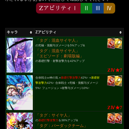
ZアビリティⅠ
Ⅱ
Ⅲ
Ⅳ
キャラ
Zアビリティ
「タグ：混血サイヤ人」
の究極・覚醒与ダメージを5%アップ&
「タグ：混血サイヤ人」
「エピソード：劇場版編」
の基礎打撃・射撃攻撃力を42%アップ
ZⅣ★7
合体戦士or神の気 ○
基礎打撃攻撃力
42%↑ ○
基礎射
撃攻撃力
42%↑ 合体戦士 ○究極・覚醒与ダメージ
5%↑ フュージョン ○射撃与ダメージ10%↑
ZⅣ★7
「タグ：サイヤ人」
の
基礎打撃攻撃力
を38%アップ&
「タグ：バーダックチーム」