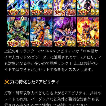
SP
SP
SP
SP
上記のキャラクターのZENKAIアビリティが「PUR超サ
イヤ人ゴッドSSゴジータ」に適用されます。Zアビリティ
も対象となる事が多いので覚醒ランクⅠ以上は共闘やレ
イドではできるだけセットする事をオススメします。
火
力に特化したZアビリティ
打撃・射撃攻撃力のどちらも上がるZアビリティ。共闘や
レイドで有効。バーダックなど条件が複雑な対象外も表
示される事があるので注意して確認してください。