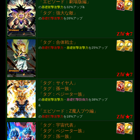
「エピソード：劇場版編」
の
基礎射撃攻撃力
を32%アップ&
「タグ：強大な敵」
の
基礎打撃攻撃力
を26%アップ
ZⅣ★7
「タグ：合体戦士」
の
基礎打撃攻撃力
・
基礎射撃攻撃力
を25%アップ
ZⅣ★7
「タグ：サイヤ人」
「タグ：孫一族」
「タグ：ベジータ一族」
の
基礎射撃攻撃力
・
基礎打撃防御力
を38%アップ
&
「エピソード：Z魔人ブウ編」
ZⅣ★7
の
基礎打撃攻撃力
を18%アップ
「タグ：宇宙代表」
「タグ：ベジータ一族」
「タグ：孫一族」